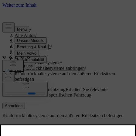
Support
/
Alle Autos
/
S60 2024
/
Benutzerhandbuch
/
Sicherheit
/
Kindersicherheit
/
Kinderrückhaltesysteme
/
Kinderrückhaltesysteme anbringen
/
Kinderrückhaltesysteme auf den äußeren Rücksitzen
befestigen
Maßgeschneiderte Unterstützung
Erhalten Sie relevante
Informationen zu Ihrem spezifischen Fahrzeug.
Anmelden
Kinderrückhaltesysteme auf den äußeren Rücksitzen befestigen
Für die sichere Befestigung eines
Kinderrückhaltesystems auf den äußeren Sitzen im