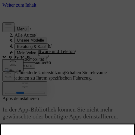
Support
/
Alle Autos
/
S60 2024
/
Benutzerhandbuch
/
Displays, Software und Telefon
/
Fahrzeug-Apps
/
Apps deinstallieren
Maßgeschneiderte Unterstützung
Erhalten Sie relevante
Informationen zu Ihrem spezifischen Fahrzeug.
Anmelden
Apps deinstallieren
In der App-Bibliothek können Sie nicht mehr
gewünschte oder benötigte Apps deinstallieren.
Aktualisiert 15.02.2025