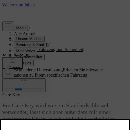
Support
/
Alle Autos
/
S60 2024
/
Benutzerhandbuch
/
Zugang zum Fahrzeug und Sicherheit
/
Schlüssel
/
Care Key
Maßgeschneiderte Unterstützung
Erhalten Sie relevante
Informationen zu Ihrem spezifischen Fahrzeug.
Anmelden
Care Key
Ein Care Key wird wie ein Standardschlüssel
verwendet, lässt sich aber außerdem mit einer
bestimmten Höchstgeschwindigkeit verknüpfen.
Aktualisiert 04.04.2025