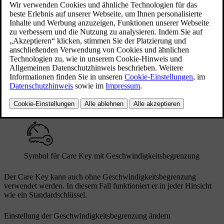
Ver- und Entriegelung, Fahrzeugstart und die meisten anderen
Standardfunktionen werden mit dem Care Key wie mit einem
normalen Schlüssel bedient. Der große Unterschied besteht darin,
dass Sie für die Fahrzeugnutzung mit dem Care Key eine
Höchstgeschwindigkeit einstellen können. Dies kann z. B. sinnvoll
sein, wenn Sie das Fahrzeug einer Person mit wenig Fahrpraxis,
einem Parkservice oder einer Werkstatt überlassen.
Wenn ein Care Key mit eingestellter Höchstgeschwindigkeit
verwendet wird, wird im Fahrerdisplay ein entsprechendes Symbol
angezeigt.
Symbol für Care Key mit Geschwindigkeitsbegrenzung
Der Care Key kann auch ohne Geschwindigkeitsbegrenzung
verwendet werden. In diesem Fall funktioniert er in jeder Hinsicht
wie ein Standardschlüssel.
Einstellung der Geschwindigkeitsbegrenzung ändern