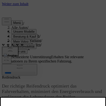
Support
/
Alle Autos
/
S60 2024
/
Benutzerhandbuch
/
Pflege und Wartung
/
Räder und Reifen
/
Reifendruck
Maßgeschneiderte Unterstützung
Erhalten Sie relevante
Informationen zu Ihrem spezifischen Fahrzeug.
Anmelden
Reifendruck
Der richtige Reifendruck optimiert das
Fahrverhalten, minimiert den Energieverbrauch und
verlängert die Lebensdauer der Reifen.
Aktualisiert 28.10.2024