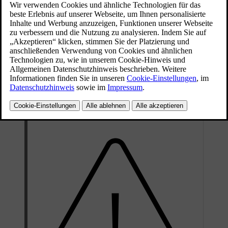
Der Reifendruck lässt mit der Zeit nach. Auch kann er je nach
Umweltbedingungen schwanken. Beides ist normal. Wenn Sie
jedoch mit einem falschen Reifendruck fahren, können die Reifen
überhitzen und Schaden nehmen. Der Reifendruck wirkt sich auf
Fahrkomfort, Geräuschpegel und Handling aus.
Machen Sie es sich am besten zur Gewohnheit, den Reifendruck
einmal im Monat und vor längeren Fahrten zu kontrollieren. Führen
Sie diese Kontrolle immer mit einem zuverlässigen
Reifendruckmessgerät durch. Damit die Reifen ihre Form behalten,
sind die empfohlenen Drücke auf kalte Reifen anzuwenden.