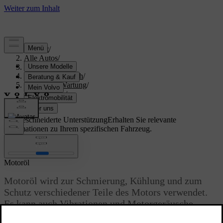
Support
/
Alle Autos
/
S60 2024
/
Benutzerhandbuch
/
Pflege und Wartung
/
Motorraum
/
Motoröl
Maßgeschneiderte Unterstützung
Erhalten Sie relevante
Informationen zu Ihrem spezifischen Fahrzeug.
Anmelden
Motoröl
Motoröl wird zur Schmierung, Kühlung und zum
Schutz verschiedener Teile des Motors verwendet.
Es kann auch Vibrationen und Motorgeräusche
reduzieren.