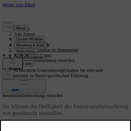
Support
/
Alle Autos
/
S60 2024
/
Benutzerhandbuch
/
Klima und Komfort im Innenraum
/
Innenbeleuchtung
/
Innenraumbeleuchtung einstellen
Maßgeschneiderte Unterstützung
Erhalten Sie relevante
Informationen zu Ihrem spezifischen Fahrzeug.
Anmelden
Innenraumbeleuchtung einstellen
Sie können die Helligkeit der Innenraumbeleuchtung
wie gewünscht einstellen.
Aktualisiert 04.04.2025
Die Helligkeit der Innenbeleuchtung lässt sich über das Center