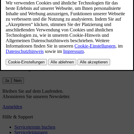
Display ändern.
Tippen Sie am unteren Displayrand auf das Fahrzeugsymbol
und dann auf
Einstellungen
.
Wählen Sie
Bedienelemente
→
Beleuchtung und
Displays
→
Innenbeleuchtung
aus.
Passen Sie die Helligkeit an oder wählen Sie die gewünschte
Helligkeit aus.
Hat das geholfen?
Ja
Nein