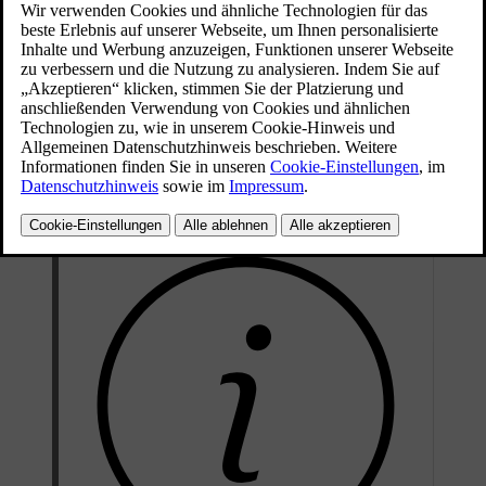
Dazu erscheint eine entsprechende Warnung auf dem Fahrerdisplay
und ein Warnton erklingt.
Tippen Sie am unteren Displayrand auf das Fahrzeugsymbol
und dann auf
Einstellungen
.
Wählen Sie
Fahren
→
Safety Assistance
→
Akustische Warnung
Geschwindigkeitskamera
aus.
Aktivieren oder deaktivieren Sie die akustische Warnung bei
Radarkameras auf Ihrer Strecke.