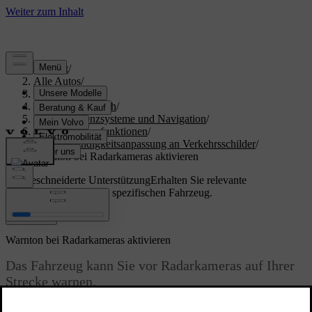
Support
/
Alle Autos
/
S60 2024
/
Benutzerhandbuch
/
Fahrerassistenzsysteme und Navigation
/
Fahrerassistenzfunktionen
/
Geschwindigkeitsanpassung an Verkehrsschilder
/
Warnton bei Radarkameras aktivieren
Maßgeschneiderte Unterstützung
Erhalten Sie relevante
Informationen zu Ihrem spezifischen Fahrzeug.
Anmelden
Warnton bei Radarkameras aktivieren
Das Fahrzeug kann Sie vor Radarkameras auf Ihrer
Strecke warnen.
Aktualisiert 04.04.2025