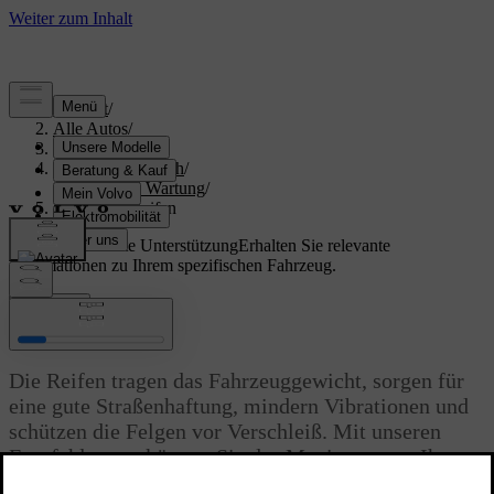
Support
/
Alle Autos
/
V60 2026
/
Benutzerhandbuch
/
Pflege und Wartung
/
Räder und Reifen
Maßgeschneiderte Unterstützung
Erhalten Sie relevante
Informationen zu Ihrem spezifischen Fahrzeug.
Anmelden
Räder und Reifen
Die Reifen tragen das Fahrzeuggewicht, sorgen für
eine gute Straßenhaftung, mindern Vibrationen und
schützen die Felgen vor Verschleiß. Mit unseren
Empfehlungen können Sie das Maximum aus Ihren
Rädern und Reifen herausholen.