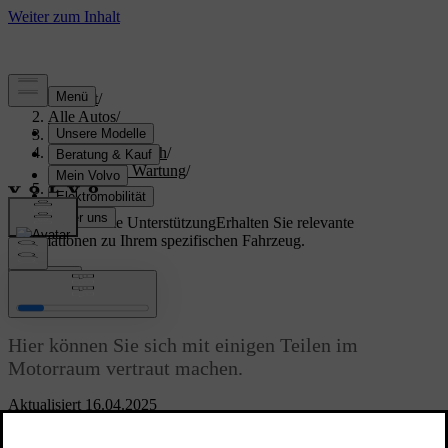
Support
/
Alle Autos
/
V60 2026
/
Benutzerhandbuch
/
Pflege und Wartung
/
Motorraum
Maßgeschneiderte Unterstützung
Erhalten Sie relevante
Informationen zu Ihrem spezifischen Fahrzeug.
Anmelden
Motorraum
Hier können Sie sich mit einigen Teilen im
Motorraum vertraut machen.
Aktualisiert 16.04.2025