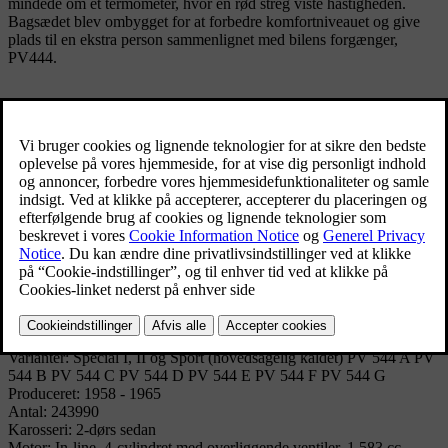
mindede om et termometer, hvor en rød streg viste hastigheden.
Bagsædet blev ombygget for at forbedre komfortniveauet og give
plads til en ekstra person sammenlignet med bilens forgænger,
PV444.
Denne model blev også opdateret teknisk henseende. Volvo PV444
var (bortset fra i Nordamerika) kun tilgængelig med én slags motor.
Med ankomsten af PV544 blev en anden slags tilføjet. En 4-trins
manuel gearkasse blev også gjort tilgængelig for første gang.
Under huden blev PV544 løbende opdateret. Den største ændring
fandt sted i 1961, da den berømte "B18"-motor blev installeret under
motorhjelmen, samtidig med at det elektriske system modtog 12V
strøm.
Tekniske specifikationer
Model: PV 544
Varianter: Special I, II og Sport (hovedsagelig kaldet) PV 544 A PV
544 B PV 544 C PV 544 D PV 544 E PV 544 F PV 544 G
Produceret: 1958 - 1965
Antal: 243990
Karosseri: 2-dørs sedan
Motor: In-line, 4-cylindret med overliggende ventiler, 1.583 cc,