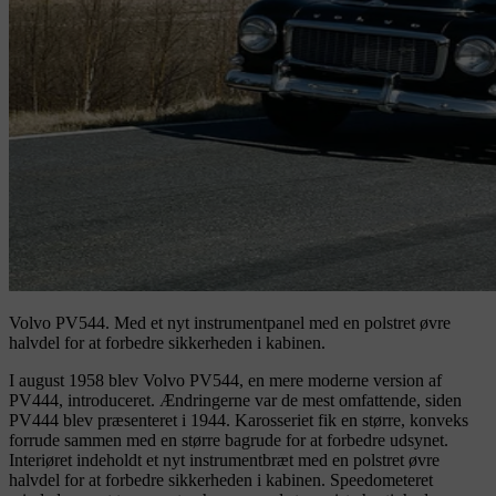
Volvo PV544.
Med et nyt instrumentpanel med en polstret øvre
halvdel for at forbedre sikkerheden i kabinen.
I august 1958 blev Volvo PV544, en mere moderne version af
PV444, introduceret. Ændringerne var de mest omfattende, siden
PV444 blev præsenteret i 1944. Karosseriet fik en større, konveks
forrude sammen med en større bagrude for at forbedre udsynet.
Interiøret indeholdt et nyt instrumentbræt med en polstret øvre
halvdel for at forbedre sikkerheden i kabinen. Speedometeret