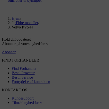
Små biler til bymiljøer.
Hjem
/
Ældre modeller
/
Volvo PV544