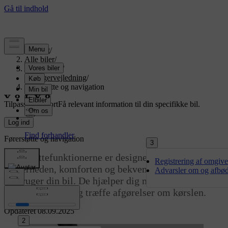
Support
/
Alle biler
/
EX90 2026
/
Brugervejledning
/
Førerstøtte og navigation
Tilpasset support
Få relevant information til din specifikke bil.
Log ind
Førerstøtte og navigation
3
Førerstøttefunktionerne er designet til at forbedre
Registrering af omgivel
sikkerheden, komforten og bekvemmeligheden, når
Advarsler om og afbødn
du bruger din bil. De hjælper dig med at køre,
planlægge ruten og træffe afgørelser om kørslen.
Opdateret 08.09.2025
2