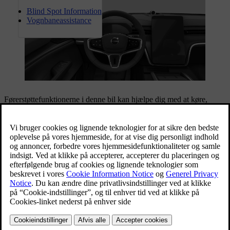
Blind Spot Information
Vognbaneassistance
Førerstøttefunktionerne i denne bil kan hjælpe dig med at køre,
navigere og parkere. Nogle af dem er udelukkende beregnet til at
forbedre sikkerheden, mens andre forbedrer bekvemmeligheden.
Visse features er udformet til begge formål.
Når førerstøttefunktioner anvendes korrekt, kan de reducere det
nødvendige arbejde ved at køre, hjælpe med at mindske afledt
opmærksomhed og forbedre sikkerheden for dig og andre. De
benytter sig ofte af bilens evne til at overvåge og holde styr på sine
omgivelser. Nogle funktioner leverer denne information til dig for at
opnå øget førerbevidsthed, mens andre funktioner leverer hurtige
reaktioner på farer, som bilen identificerer.