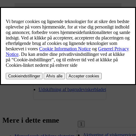
Vask din bil med jævne mellemrum, fyld sprinklervæske på efter
behov og udskift viskerbladene, når de er slidte. At tage sig af sin
bils ydre handler om mere end bare udseende, det sørger for at holde
3
din bil i god stand.
Udskiftning af bagrudeviskerbladet
Mere i dette emne
1
Aktivering af viskerservice