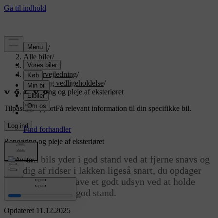
Support
/
Alle biler
/
EX90 2026
/
Brugervejledning
/
Pleje og vedligeholdelse
/
Rengøring og pleje af eksteriøret
Tilpasset support
Få relevant information til din specifikke bil.
Log ind
Rengøring og pleje af eksteriøret
Hold din bils yder i god stand ved at fjerne snavs og
tage dig af ridser i lakken ligeså snart, du opdager
dem. Sørg for at have et godt udsyn ved at holde
vinduesviskerne i god stand.
Opdateret 11.12.2025