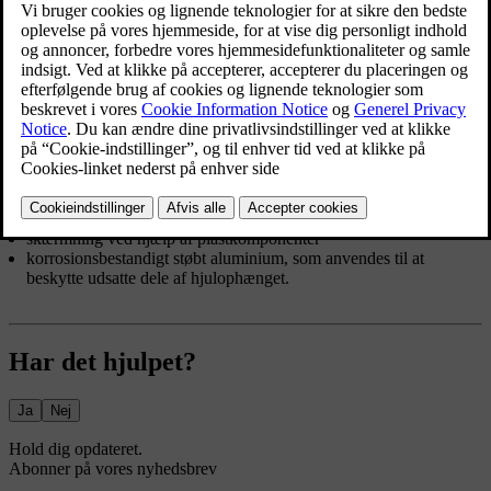
fra jævnlig rengøring og vask, som fjerner korroderende stoffer.
Undgå at bruge kraftige alkaliske eller sure rengøringsmidler på
blanke beklædningskomponenter, da de kan medføre korrosion.
Vejoverflader med grus eller småsten kan medføre lakafskalning, der
kan fungere som indgangssteder for korrosion. Tag dig af sådanne
skader, lige så snart du bemærker dem.
Korrosions- og slidbeskyttelsen på bilens karrosseri består af:
beskyttelsesbelægninger, både på plademetallet og påført ved en
højkvalitetslakering
skærmning ved hjælp af plastkomponenter
korrosionsbestandigt støbt aluminium, som anvendes til at
beskytte udsatte dele af hjulophænget.
Har det hjulpet?
Ja
Nej