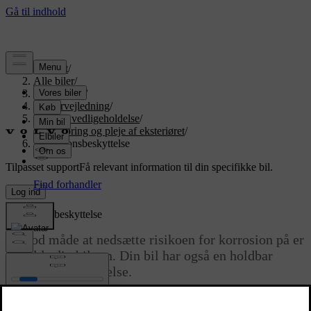
Support
/
Alle biler
/
EX90 2026
/
Brugervejledning
/
Pleje og vedligeholdelse
/
Rengøring og pleje af eksteriøret
/
Korrosionsbeskyttelse
Tilpasset support
Få relevant information til din specifikke bil.
Log ind
Korrosionsbeskyttelse
En god måde at nedsætte risikoen for korrosion på er
at holde din bil ren. Din bil har også en holdbar
korrosionsbeskyttelse.
Opdateret 25.04.2024
Normalt kræver korrosionsbeskyttelse ikke vedligeholdelse, bortset