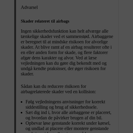
Advarsel
Skader relateret til airbags
Ingen sikkerhedsfunktion kan helt afværge alle
tænkelige skader ved et sammenstød. Airbaggene
er beregnet til at mindske risikoen for alvorlige
skader. At blive ramt af en airbag resulterer ofte i
en eller anden form for skade, og flere faktorer
afgør dens karakter og alvor. Ved at læse
vejledningen kan du gøre dig bekendt med og
undgå kendte praksisser, der øger risikoen for
skader.
Sådan kan du reducere risikoen for
airbagrelaterede skader ved en kollision:
Følg vejledningens anvisninger for korrekt
siddestilling og brug af sikkerhedssele.
Sæt dig ind i, hvor alle airbaggene er placeret,
og hvordan de påvirker brugen af din bil.
Opbevar løse genstande korrekt under kørsel,
og undlad at placere eller montere genstande