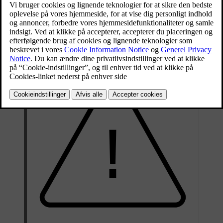
forskelligt alt efter, hvilken airbag, der er tale om. De forreste airbags
samt sideairbaggene falder sammen, når de presses sammen, og yder
kontrolleret stødabsorption af et enkelt alvorligt sammenstød. De
oppustelige gardiner forbliver oppustede i længere tid for at beskytte
mod gentagne kollisioner.