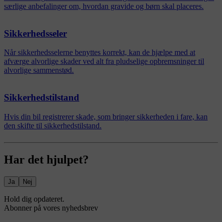
særlige anbefalinger om, hvordan gravide og børn skal placeres.
Sikkerhedsseler
Når sikkerhedsselerne benyttes korrekt, kan de hjælpe med at
afværge alvorlige skader ved alt fra pludselige opbremsninger til
alvorlige sammenstød.
Sikkerhedstilstand
Hvis din bil registrerer skade, som bringer sikkerheden i fare, kan
den skifte til sikkerhedstilstand.
Har det hjulpet?
Ja
Nej