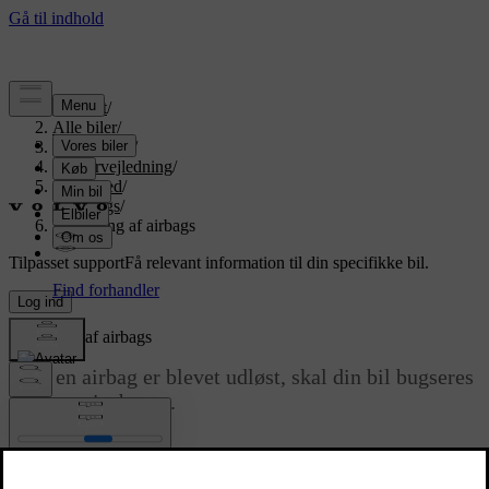
Support
/
Alle biler
/
EX90 2027
/
Brugervejledning
/
Sikkerhed
/
Airbags
/
Udløsning af airbags
Tilpasset support
Få relevant information til din specifikke bil.
Log ind
Udløsning af airbags
Hvis en airbag er blevet udløst, skal din bil bugseres
til et servicebesøg.
Opdateret 25.04.2024
Når bilen udløser en airbag, pustes den op næsten øjeblikkeligt med
betydelig kraft ledsaget af en høj lyd. Derefter opfører den sig