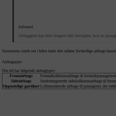
Advarsel
Airbaggene kan ikke fungere efter hensigten, hvis en passage
Sensorerne rundt om i bilen lader den udløse forskellige airbags baser
Airbagtyper
Din bil har følgende airbagtyper:
Frontairbags
Frontalkollisionsairbags til forsædepassagerern
Sideairbags
Sædeintegrerede sidekollisionsairbags til fors
Oppustelige gardiner
Loftsmonterede airbags til passagerer, der sidd