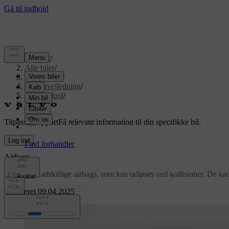
Support
/
Alle biler
/
EX90 2027
/
Brugervejledning
/
Sikkerhed
/
Airbags
Tilpasset support
Få relevant information til din specifikke bil.
Log ind
Airbags
Din bil har adskillige airbags, som kan udløses ved kollisioner. De ka
Opdateret 09.04.2025