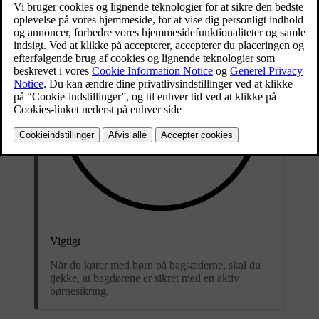
Vigtigt
Når du kører med børn på bagsæderne, skal du
tjekke, at bagdørene er sikret med en aktiv
børnesikring.