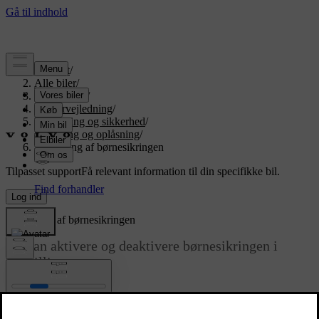
Support
/
Alle biler
/
EX90 2027
/
Brugervejledning
/
Indstigning og sikkerhed
/
Låsning og oplåsning
/
Aktivering af børnesikringen
Tilpasset support
Få relevant information til din specifikke bil.
Log ind
Aktivering af børnesikringen
Du kan aktivere og deaktivere børnesikringen i
indstillingerne.
Opdateret 30.03.2026