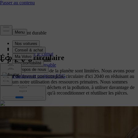
Développement durable
Vue d’ensemble
Action pour le climat
Économie circulaire
Économie circulaire
Entreprise responsable
Gouvernance
Les ressources naturelles de la planète sont limitées. Nous avons pour
Politiques et positions ESG
objectif de devenir une entreprise circulaire d'ici 2040 en réduisant au
minimum notre utilisation des ressources primaires. Nous sommes
déterminés à réduire les déchets et la pollution, à utiliser davantage de
matériaux recyclés ainsi qu'à reconditionner et réutiliser les pièces.