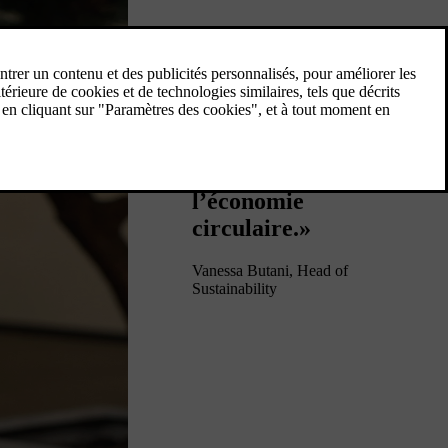
«Si nous voulons
atteindre nos
objectifs, nous
devons adopter
l’économie
circulaire.»
Vanessa Butani, Head of
Sustainability