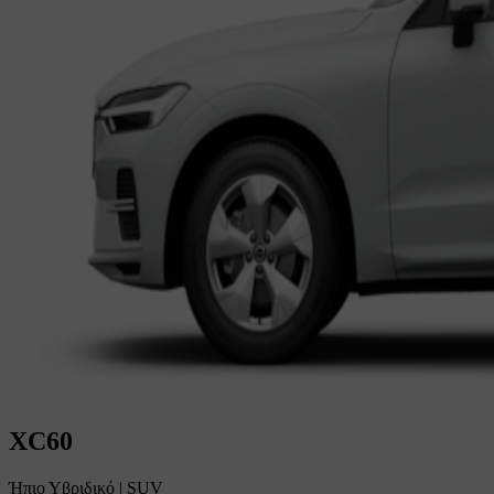
XC60
Ήπιο Υβριδικό
|
SUV