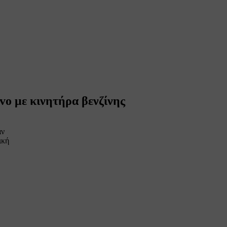
vo με κινητήρα βενζίνης
αν
ική