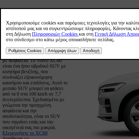
Το Volvo XC60 είναι ένα
μεσαίο ήπιο υβριδικό SUV που
συνδυάζει την εξοικονόμηση
καυσίμου με τις επιδόσεις. Το
XC60 έχει υψηλές επιδόσεις, με
επιτάχυνση από 0 έως 100 km/h
σε 7,7 δευτερόλεπτα.
Επιδόσεις
με ασφάλεια. Το Volvo XC60
είναι ένα ήπιο υβριδικό SUV με
κινητήρα βενζίνης, που
συνδυάζει εξοικονόμηση
καυσίμου και επιδόσεις. Αυτό το
μεσαίο SUV μπορεί να φτάσει
από τα 0 στα 100 km/h σε 7,7
δευτερόλεπτα. Σχεδιασμένο με
γνώμονα την προηγμένη
ασφάλεια και την
αποδοτικότητα, είναι το SUV
που πηγαίνει εσάς και την
οικογένειά σας πιο μακριά.
Εξερευνήστε το XC60
Διατίθεται ως