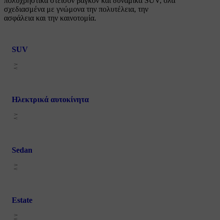
πολυχρηστικά στέισον βάγκον και δυναμικά SUV, όλα
σχεδιασμένα με γνώμονα την πολυτέλεια, την
ασφάλεια και την καινοτομία.
SUV
Ηλεκτρικά αυτοκίνητα
Sedan
Estate