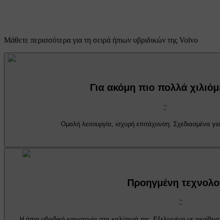
Μάθετε περισσότερα για τη σειρά ήπιων υβριδικών της Volvo
Για ακόμη πιο πολλά χιλιό
Ομαλή λειτουργία, ισχυρή επιτάχυνση. Σχεδιασμένα για
Προηγμένη τεχνολο
Η ήπια υβριδική καινοτομία στα καλύτερά της. Εξελιγμένη με ακρίβει