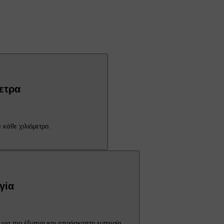
μετρα
 κάθε χιλιόμετρο.
γία
α για πιο έξυπνη και απρόσκοπτη εμπειρία.