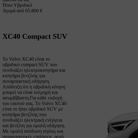
Ήπιο Υβριδικό
Αγορά από 65.800 €
XC40
Compact SUV
Το Volvo XC40 είναι το
υβριδικό compact SUV που
συνδυάζει ηλεκτροκινητήρα και
κινητήρα βενζίνης για
συναρπαστική οδήγηση.
Απόδειξη ότι η υβριδική κίνηση
μπορεί να είναι τολμηρή και
ασυμβίβαστη.
Για κάθε εκδοχή
του εαυτού σας. Το Volvo XC40
είναι το ήπιο υβριδικό SUV με
κινητήρα βενζίνης που
συνδυάζει ηλεκτρική ενέργεια
και βενζίνη για ομαλή οδήγηση.
Με ομαλή απόδοση ισχύος και
συναρπαστικές επιδόσεις, αυτό