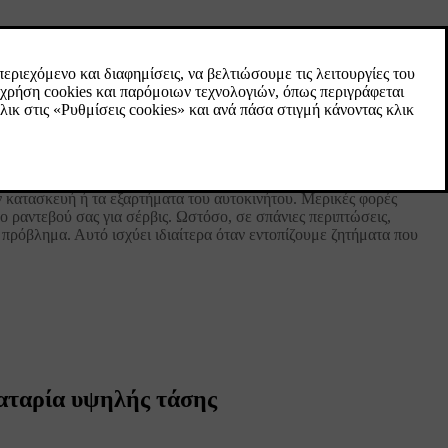
ι δική μας προοπτική.Προτού κάθε νέο Volvo αφήσει το εργοστάσιο,
Όμως η δουλειά μας δεν τελειώνει εκεί. Μέσω των δικών μας
ν των model year, ώστε να δούμε πώς η οδήγηση σε πραγματικές
ην κατασκευή ή τα εξαρτήματα του αυτοκινήτου. Μερικές φορές
 ραντεβού σας για σέρβις. Ωστόσο, σε σπάνιες περιπτώσεις,
 πρόβλημα. Αυτό ισχύει ιδιαίτερα όταν εντοπίζουμε ζητήματα που
παταρία υψηλής τάσης