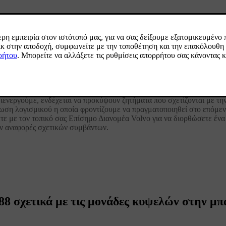
τους ανθρώπους σε προτεραιότητα, καθιστώντας την προοπτική σας κα
α διασφαλιστεί ότι τα πάντα πληρούν τις υψηλές προδιαγραφές μας. 
ο δίκτυο των Επίσημων Διανομέων μας, παρακολουθούμε τα Volvo όλω
διενεργούμε, ενδέχεται να προκύψουν ζητήματα που σχετίζονται με τ
ρωση λογισμικού η οποία φροντίζουμε να πραγματοποιηθεί στο επόμενο
τε με τον τοπικό σας Επίσημο Διανομέα Volvo για να διορθώσετε ένα
υν αναφορές σχετικών συμβάντων.
88 σχετικά με τις μονάδες κυψελών στην μ