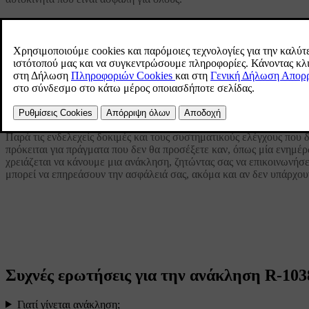
Σε όλα τα στάδια σχεδιασμού και κατασκευής ενός Volvo, βάζουμε 
υποβάλλεται σε ένα εκτεταμένο πρόγραμμα ποιοτικού ελέγχου, για ν
συστημάτων ποιότητας και της στενής συνεργασίας με το παγκόσμι
συνθήκες επηρεάζει το αυτοκίνητο και τα εξαρτήματά του.
Η δέσμευσή μας για την ασφάλεια διαρκεί για μία ζωή.
Ανακλήσεις ασφαλείας
Παρά τις ενδελεχείς δοκιμές και τους συστηματικούς ελέγχους που 
πρόκειται για πράγματα που δεν θα προσέξετε καν, όπως μία ενημέ
χρειάζεται να κάνουμε μια ανάκληση, ζητώντας σας να επικοινωνήσε
μπορεί να επηρεάσουν την ασφάλειά σας, ακόμα και αν δεν υπάρχο
Συχνές ερωτήσεις για την ανάκληση R-103
Γιατί γίνεται ανάκληση;