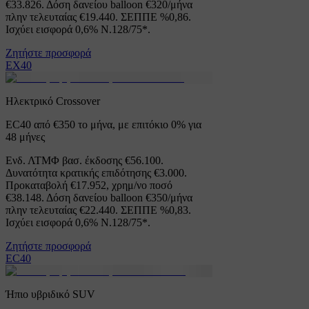
€33.826. Δόση δανείου balloon €320/μήνα
πλην τελευταίας €19.440. ΣΕΠΠΕ %0,86.
Ισχύει εισφορά 0,6% Ν.128/75*.
Ζητήστε προσφορά
EX40
Ηλεκτρικό Crossover
EC40 από €350 το μήνα, με επιτόκιο 0% για
48 μήνες
Ενδ. ΛΤΜΦ βασ. έκδοσης €56.100.
Δυνατότητα κρατικής επιδότησης €3.000.
Προκαταβολή €17.952, χρημ/νο ποσό
€38.148. Δόση δανείου balloon €350/μήνα
πλην τελευταίας €22.440. ΣΕΠΠΕ %0,83.
Ισχύει εισφορά 0,6% Ν.128/75*.
Ζητήστε προσφορά
EC40
Ήπιο υβριδικό SUV