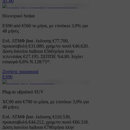
XC60
Ηλεκτρικό Sedan
ES90 από €560 το μήνα, με επιτόκιο 3,9% για
48 μήνες
Ενδ. ΛΤΜΦ βασ. έκδοσης €77.700,
προκαταβολή €31.080, χρημ/νο ποσό €46.620.
Δόση δανείου balloon €560/μήνα πλην
τελευταίας €27.195. ΣΕΠΠΕ %4,80. Ισχύει
εισφορά 0,6% Ν.128/75*.
Ζητήστε προσφορά
ES90
Plug-in υβριδικό SUV
XC90 από €790 το μήνα, με επιτόκιο 3,9% για
48 μήνες
Ενδ. ΛΤΜΦ βασ. έκδοσης €110.530,
προκαταβολή €44.212, χρημ/νο ποσό €66.318.
Δόση δανείου balloon €790/μήνα πλην