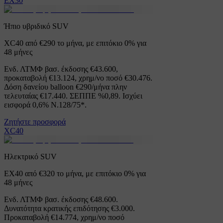
EX30
Ήπιο υβριδικό SUV
XC40 από €290 το μήνα, με επιτόκιο 0% για
48 μήνες
Ενδ. ΛΤΜΦ βασ. έκδοσης €43.600,
προκαταβολή €13.124, χρημ/νο ποσό €30.476.
Δόση δανείου balloon €290/μήνα πλην
τελευταίας €17.440. ΣΕΠΠΕ %0,89. Ισχύει
εισφορά 0,6% Ν.128/75*.
Ζητήστε προσφορά
XC40
Ηλεκτρικό SUV
ΕΧ40 από €320 το μήνα, με επιτόκιο 0% για
48 μήνες
Ενδ. ΛΤΜΦ βασ. έκδοσης €48.600.
Δυνατότητα κρατικής επιδότησης €3.000.
Προκαταβολή €14.774, χρημ/νο ποσό