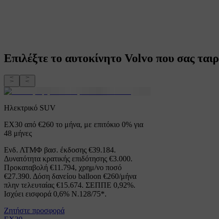
Επιλέξτε το αυτοκίνητο Volvo που σας ταιρ
Ηλεκτρικό SUV
EX30 από €260 το μήνα, με επιτόκιο 0% για
48 μήνες
Ενδ. ΛΤΜΦ βασ. έκδοσης €39.184.
Δυνατότητα κρατικής επιδότησης €3.000.
Προκαταβολή €11.794, χρημ/νο ποσό
€27.390. Δόση δανείου balloon €260/μήνα
πλην τελευταίας €15.674. ΣΕΠΠΕ 0,92%.
Ισχύει εισφορά 0,6% Ν.128/75*.
Ζητήστε προσφορά