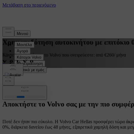
Χρηματοδότηση αυτοκινήτου με επιτόκιο 
Κάντε τώρα δικό σας το Volvo που ονειρεύεστε: από €260/ μήνα
Ζητήστε προσφορά
Αποκτήστε το Volvo σας με την πιο συμφ
Ποτέ δεν ήταν πιο εύκολο. Η Volvo Car Hellas προσφέρει τώρα άκρ
0%, διάρκεια δανείου έως 48 μήνες, εξαιρετικά χαμηλή δόση και μεγ