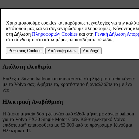
Άτοκη χρηματοδότηση
Μηδενικό επιτόκιο. Διάρκεια έως 48 μήνες. Προκαταβολή από 25%.
Χωρίς κρυφούς όρους και χρεώσεις.
Απόλυτη ελευθερία
Επιλέξτε δάνειο balloon και αποφασίστε στη λήξη του τι θα κάνετε
με το Volvo σας: Αφήστε το, κρατήστε το ή ανταλλάξτε το με ένα
νέο.
Ηλεκτρική Αναβάθμιση
H άτοκη μηνιαία δόση ξεκινάει από €260/ μήνα, με δάνειο balloon
για το Volvo EX30 Single Motor Core. Κάθε ηλεκτρικό Volvo
επιδοτείται* επιπρόσθετα με €3.000 από το πρόγραμμα Κινούμαι
Ηλεκτρικά ΙΙΙ.