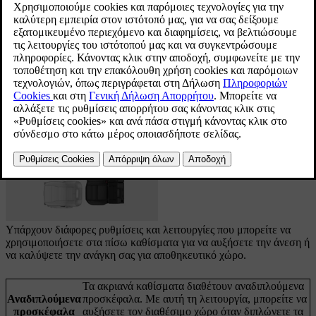
ανάγκες σας.
Τα πίσω καθίσματα του αυτοκινήτου χωρίζονται στη
δεύτερη και την τρίτη σειρά, κάθε μία από τις οποίες
διαθέτει το δικό της σύνολο χαρακτηριστικών και
ρυθμίσεων. Και οι δύο σειρές διαθέτουν δύο
καθίσματα που μπορούν να αναδιπλωθούν ξεχωριστά.
Ενημερώθηκε 16/04/2025
Υπάρχουν διάφορες ρυθμίσεις και λειτουργίες που μπορείτε να
χρησιμοποιήσετε στα πίσω καθίσματα για να αυξήσετε την άνεση ή
να καλύψετε την ανάγκη σας για αποθηκευτικό χώρο.
Τα ακριανά καθίσματα διαθέτουν αναδιπλούμενα
Αναδιπλούμενα
προσκέφαλα. Με αυτή τη λειτουργία, μπορείτε να
προσκέφαλα
αυξήσετε τον διαθέσιμο χώρο όταν διπλώνετε τα