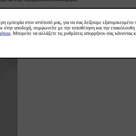
μπιά ρύθμισης ταχύτητας στο πλαίσιο κουμπιών στην αριστερή πλευρά
νάδες πατώντας το κουμπί μία φορά.
νάδα πατώντας το κουμπί παρατεταμένα.
 ορίζεται κατά προεπιλογή σε τιμές που διαιρούνται με το πέντε, όπω