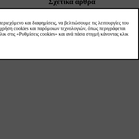
Σχετικά άρθρα
 του τιμονιού.
Διακόπτες τιμονιού
Στο τιμόνι υπάρχουν διάφορα κουμπιά και
ς 25, 30 και
διακόπτες. Ελέγχουν συγκεκριμένες
λειτουργίες, όπως η κόρνα, καθώς και
συγκεκριμένες ρυθμίσεις και τι εμφανίζεται
στην οθόνη του οδηγού.