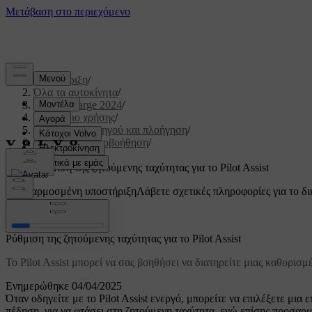
Υποστήριξη
/
Όλα τα αυτοκίνητα
/
C40 Recharge 2024
/
Εγχειρίδιο χρήσης
/
Υποστήριξη οδηγού και πλοήγηση
/
Οδήγηση με υποβοήθηση
/
Pilot Assist
/
Ρύθμιση της ζητούμενης ταχύτητας για το Pilot Assist
Προσαρμοσμένη υποστήριξη
Λάβετε σχετικές πληροφορίες για το δι
Σύνδεση
Ρύθμιση της ζητούμενης ταχύτητας για το Pilot Assist
Το Pilot Assist μπορεί να σας βοηθήσει να διατηρείτε μιας καθορισ
Ενημερώθηκε 04/04/2025
Όταν οδηγείτε με το Pilot Assist ενεργό, μπορείτε να επιλέξετε μια 
πέδηση, για να φτάσει στη ζητούμενη ταχύτητα, ενώ επίσης προσαρ