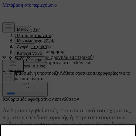
Υποστήριξη
/
Όλα τα αυτοκίνητα
/
C40 Recharge 2024
/
Εγχειρίδιο χρήσης
/
Φροντίδα και συντήρηση
/
Καθαρισμός και φροντίδα εσωτερικού
/
Καθαρισμός υφασμάτινων επενδύσεων
Προσαρμοσμένη υποστήριξη
Λάβετε σχετικές πληροφορίες για το
δικό σας αυτοκίνητο.
Σύνδεση
Καθαρισμός υφασμάτινων επενδύσεων
Αν δημιουργηθεί λεκές στο εσωτερικό του οχήματος,
π.χ. στην επένδυση οροφής ή στην ταπετσαρία των
καθισμάτων, καθαρίστε τον το συντομότερο δυνατόν.
Ενημερώθηκε 04/04/2025