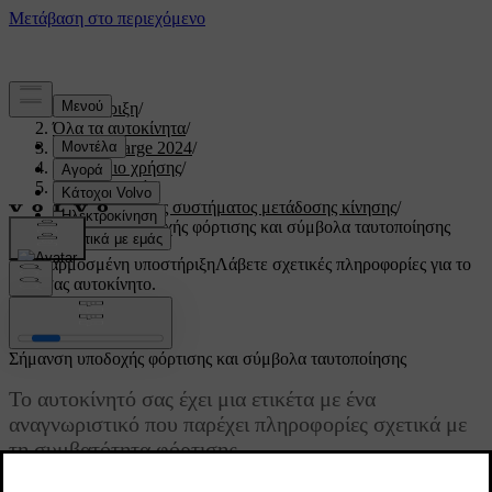
Υποστήριξη
/
Όλα τα αυτοκίνητα
/
C40 Recharge 2024
/
Εγχειρίδιο χρήσης
/
Προδιαγραφές
/
Προδιαγραφές συστήματος μετάδοσης κίνησης
/
Σήμανση υποδοχής φόρτισης και σύμβολα ταυτοποίησης
Προσαρμοσμένη υποστήριξη
Λάβετε σχετικές πληροφορίες για το
δικό σας αυτοκίνητο.
Σύνδεση
Σήμανση υποδοχής φόρτισης και σύμβολα ταυτοποίησης
Το αυτοκίνητό σας έχει μια ετικέτα με ένα
αναγνωριστικό που παρέχει πληροφορίες σχετικά με
τη συμβατότητα φόρτισης.
Ενημερώθηκε 04/04/2025