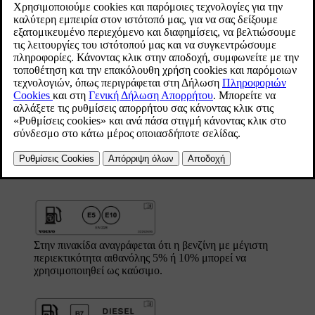
Ενημερώθηκε 29/05/2026
Πινακίδα στο πορτάκι του ρεζερβουάρ με σήμανση καυσίμου
Στα αυτοκίνητα Volvo έτους μοντέλου 2017 και μετά, υπάρχει μια
πινακίδα στο πορτάκι του ρεζερβουάρ που δείχνει ποιο καύσιμο
μπορεί να χρησιμοποιηθεί στο συγκεκριμένο αυτοκίνητο. Αν
κάποιο από τα σύμβολα στην πινακίδα που υπάρχει πορτάκι του
ρεζερβουάρ είναι ίδιο με την πινακίδα στην αντλία, τότε το
καύσιμο μπορεί να χρησιμοποιηθεί. Η ετικέτα έχει σχεδιαστεί
σύμφωνα με τα ευρωπαϊκά πρότυπα και πρέπει να τοποθετείται σε
όλες τις χώρες της ΕΕ από τον Οκτώβριο του 2018. Το πρότυπο
ονομάζεται
EN 16942
.
Στην πινακίδα αναγράφεται ότι η βενζίνη με μέγιστη
περιεκτικότητα αιθανόλης
5%
ή
10%
μπορεί να
χρησιμοποιηθεί ως καύσιμο.