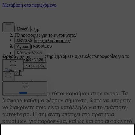
Υποστήριξη
/
Πληροφορίες για το αυτοκίνητο
/
Κανονιστικές πληροφορίες
/
Σήμανση καυσίμου
Προσαρμοσμένη υποστήριξη
Λάβετε σχετικές πληροφορίες για το
δικό σας αυτοκίνητο.
Σύνδεση
Σήμανση καυσίμου
Υπάρχουν διάφοροι τύποι καυσίμου στην αγορά. Τα
διάφορα καύσιμα φέρουν σήμανση, ώστε να μπορείτε
να διακρίνετε ποιο είναι κατάλληλο για το εκάστοτε
αυτοκίνητο. Η σήμανση υπάρχει στα πρατήρια
καυσίμων, για παράδειγμα, καθώς και στο αυτοκίνητό
σας, και μπορεί να σας βοηθήσει όταν ανεφοδιάζετε
το αυτοκίνητό σας.