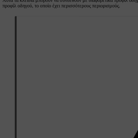
Αυτά τα κλειδιά μπορούν να συνδεθούν με διαφορετικά προφίλ οδη
προφίλ οδηγού, το οποίο έχει περισσότερους περιορισμούς.