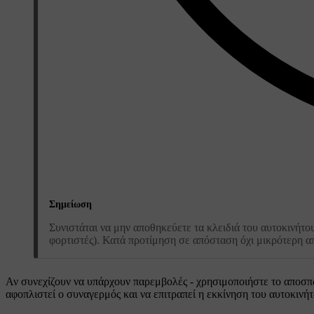
Σημείωση
Συνιστάται να μην αποθηκεύετε τα κλειδιά του αυτοκινήτου
φορτιστές). Κατά προτίμηση σε απόσταση όχι μικρότερη 
Αν συνεχίζουν να υπάρχουν παρεμβολές - χρησιμοποιήστε το αποσπώ
αφοπλιστεί ο συναγερμός και να επιτραπεί η εκκίνηση του αυτοκινήτ