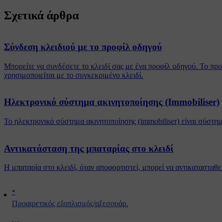
Σχετικά άρθρα
Σύνδεση κλειδιού με το προφίλ οδηγού
Μπορείτε να συνδέσετε το κλειδί σας με ένα προφίλ οδηγού. Το προφ
χρησιμοποιείται με το συγκεκριμένο κλειδί.
Ηλεκτρονικό σύστημα ακινητοποίησης (Immobiliser)
Το ηλεκτρονικό σύστημα ακινητοποίησης (immobiliser) είναι σύστημ
Αντικατάσταση της μπαταρίας στο κλειδί
Η μπαταρία στο κλειδί, όταν αποφορτιστεί, μπορεί να αντικατασταθε
*
Προαιρετικός εξοπλισμός/αξεσουάρ.