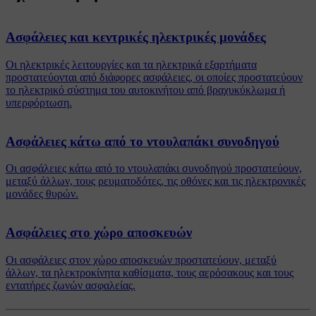
Ασφάλειες και κεντρικές ηλεκτρικές μονάδες
Οι ηλεκτρικές λειτουργίες και τα ηλεκτρικά εξαρτήματα
προστατεύονται από διάφορες ασφάλειες, οι οποίες προστατεύουν
το ηλεκτρικό σύστημα του αυτοκινήτου από βραχυκύκλωμα ή
υπερφόρτωση.
Ασφάλειες κάτω από το ντουλαπάκι συνοδηγού
Οι ασφάλειες κάτω από το ντουλαπάκι συνοδηγού προστατεύουν,
μεταξύ άλλων, τους ρευματοδότες, τις οθόνες και τις ηλεκτρονικές
μονάδες θυρών.
Ασφάλειες στο χώρο αποσκευών
Οι ασφάλειες στον χώρο αποσκευών προστατεύουν, μεταξύ
άλλων, τα ηλεκτροκίνητα καθίσματα, τους αερόσακους και τους
εντατήρες ζωνών ασφαλείας.