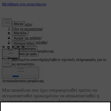
Υποστήριξη
/
Όλα τα αυτοκίνητα
/
V60 2022
/
Εγχειρίδιο χρήσης
/
Συντήρηση και σέρβις
/
Ασφάλειες
/
Αντικατάσταση ασφάλειας
Προσαρμοσμένη υποστήριξη
Λάβετε σχετικές πληροφορίες για το
δικό σας αυτοκίνητο.
Σύνδεση
Αντικατάσταση ασφάλειας
Μια ασφάλεια που έχει υπερφορτωθεί πρέπει να
αντικατασταθεί προκειμένου να αποκατασταθεί η
λειτουργία του ηλεκτρικού εξαρτήματος που
προστατεύει.