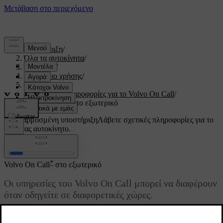
Υποστήριξη
/
Όλα τα αυτοκίνητα
/
V60 2022
/
Εγχειρίδιο χρήσης
/
Volvo On Call
/
Πρακτικές πληροφορίες για το Volvo On Call
/
Volvo On Call στο εξωτερικό
Προσαρμοσμένη υποστήριξη
Λάβετε σχετικές πληροφορίες για το
δικό σας αυτοκίνητο.
Σύνδεση
*
Volvo On Call
στο εξωτερικό
Οι υπηρεσίες του Volvo On Call μπορεί να διαφέρουν
όταν οδηγείτε σε διαφορετικές χώρες.
Ενημερώθηκε 19/10/2021
Όταν πατάτε το κουμπί
SOS
, συνδέεστε πάντοτε στο κέντρο