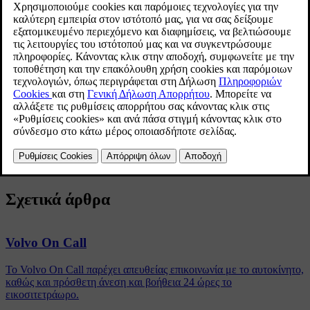
εξυπηρέτησης του Volvo On Call στη χώρα που βρίσκεται το
αυτοκίνητο. Αν δεν υπάρχει κέντρο εξυπηρέτησης Volvo On Call,
το αυτοκίνητο επικοινωνεί με το τηλεφωνικό κέντρο έκτακτης
ανάγκης.
Όταν πατάτε το κουμπί
ON CALL
, συνδέεστε πάντοτε με το
κέντρο εξυπηρέτησης Volvo On Call της χώρας σας.
Για περισσότερες πληροφορίες, απευθυνθείτε στο Επίσημο Δίκτυο
της Volvo.
Σχετικά άρθρα
Volvo On Call
Το Volvo On Call παρέχει απευθείας επικοινωνία με το αυτοκίνητο,
καθώς και πρόσθετη άνεση και βοήθεια 24 ώρες το
εικοσιτετράωρο.