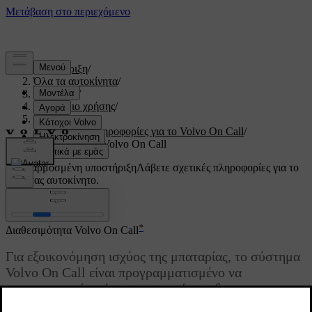
Υποστήριξη
/
Όλα τα αυτοκίνητα
/
V60 2022
/
Εγχειρίδιο χρήσης
/
Volvo On Call
/
Πρακτικές πληροφορίες για το Volvo On Call
/
Διαθεσιμότητα Volvo On Call
Προσαρμοσμένη υποστήριξη
Λάβετε σχετικές πληροφορίες για το
δικό σας αυτοκίνητο.
Σύνδεση
*
Διαθεσιμότητα Volvo On Call
Για εξοικονόμηση ισχύος της μπαταρίας, το σύστημα
Volvo On Call είναι προγραμματισμένο να
απενεργοποιείται όταν το αυτοκίνητο δεν
χρησιμοποιείται για μεγάλο χρονικό διάστημα.