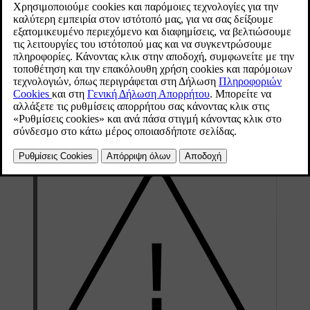
Ενημερώθηκε 19/10/2021
Το Volvo On Call είναι πλήρως διαθέσιμο για 5 ολόκληρες ημέρες.
Για τις ημέρες 6-21, οι υπηρεσίες όπως, για παράδειγμα, η
ακινητοποίηση εξ αποστάσεως και ο εντοπισμός κλεμμένου
οχήματος ενεργοποιούνται μέσω του κέντρου εξυπηρέτησης Volvo
[1]
On Call.
Μετά από 22 πλήρεις ημέρες, το σύστημα
αποσυνδέεται για λόγους εξοικονόμησης ισχύος της μπαταρίας και
είναι πλήρως διαθέσιμο ξανά μόλις το αυτοκίνητο τεθεί σε
λειτουργία.