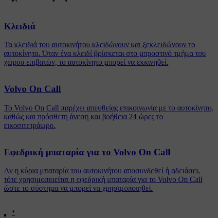
Κλειδιά
Τα κλειδιά του αυτοκινήτου κλειδώνουν και ξεκλειδώνουν το
αυτοκίνητο. Όταν ένα κλειδί βρίσκεται στο μπροστινό τμήμα του
χώρου επιβατών, το αυτοκίνητο μπορεί να εκκινηθεί.
Volvo On Call
Το Volvo On Call παρέχει απευθείας επικοινωνία με το αυτοκίνητο,
καθώς και πρόσθετη άνεση και βοήθεια 24 ώρες το
εικοσιτετράωρο.
Εφεδρική μπαταρία για το Volvo On Call
Αν η κύρια μπαταρία του αυτοκινήτου αποσυνδεθεί ή αδειάσει,
τότε χρησιμοποιείται η εφεδρική μπαταρία για το Volvo On Call
ώστε το σύστημα να μπορεί να χρησιμοποιηθεί.
*