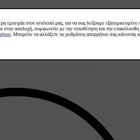
[2]
χετε εύκαιρο τον αριθμό πλαισίου του οχήματος
.
η συνδρομή σας.