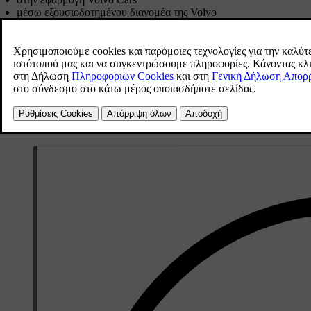
μέσω εξουσιοδοτημένου διανομέα της Volvo
online από τον σύνδεσμο
store.volvocars.com
. Βεβαιωθείτε ότι έ
Επέκταση της συνδρομής σας μέσω της εφαρμογής Volvo Cars
Μεταβείτε στην καρτέλα
.
Επιλέξτε
Πληροφορίες οχήματος
.
Πατήστε
Ανανέωση
στη
Συνδρομή Volvo On Call
.
Θα μεταφερθείτε σε μια σελίδα, όπου μπορείτε να ανανεώσετε τ