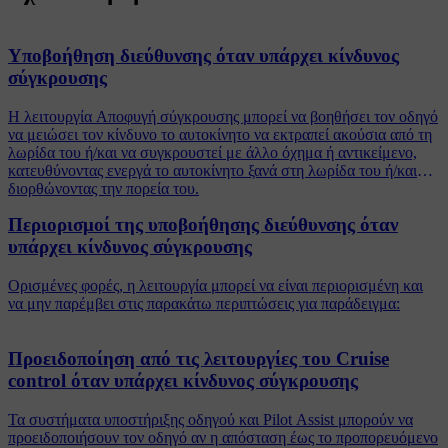
Υποβοήθηση διεύθυνσης όταν υπάρχει κίνδυνος
σύγκρουσης
Η λειτουργία Αποφυγή σύγκρουσης μπορεί να βοηθήσει τον οδηγό
να μειώσει τον κίνδυνο το αυτοκίνητο να εκτραπεί ακούσια από τη
λωρίδα του ή/και να συγκρουστεί με άλλο όχημα ή αντικείμενο,
κατευθύνοντας ενεργά το αυτοκίνητο ξανά στη λωρίδα του ή/και
διορθώνοντας την πορεία του.
Περιορισμοί της υποβοήθησης διεύθυνσης όταν
υπάρχει κίνδυνος σύγκρουσης
Ορισμένες φορές, η λειτουργία μπορεί να είναι περιορισμένη και
να μην παρέμβει στις παρακάτω περιπτώσεις για παράδειγμα:
Προειδοποίηση από τις λειτουργίες του Cruise
control όταν υπάρχει κίνδυνος σύγκρουσης
Τα συστήματα υποστήριξης οδηγού και Pilot Assist μπορούν να
προειδοποιήσουν τον οδηγό αν η απόσταση έως το προπορευόμενο