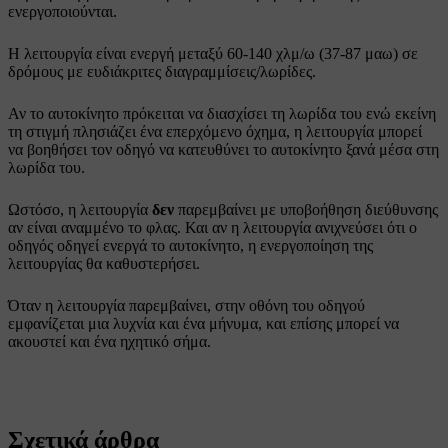
ενεργοποιούνται.
Η λειτουργία είναι ενεργή μεταξύ
60-140 χλμ/ω (37-87 μαω)
σε
δρόμους με ευδιάκριτες διαγραμμίσεις/λωρίδες.
Αν το αυτοκίνητο πρόκειται να διασχίσει τη λωρίδα του ενώ εκείνη
τη στιγμή πλησιάζει ένα επερχόμενο όχημα, η λειτουργία μπορεί
να βοηθήσει τον οδηγό να κατευθύνει το αυτοκίνητο ξανά μέσα στη
λωρίδα του.
Ωστόσο, η λειτουργία
δεν
παρεμβαίνει με υποβοήθηση διεύθυνσης
αν είναι αναμμένο το φλας. Και αν η λειτουργία ανιχνεύσει ότι ο
οδηγός οδηγεί ενεργά το αυτοκίνητο, η ενεργοποίηση της
λειτουργίας θα καθυστερήσει.
Όταν η λειτουργία παρεμβαίνει, στην οθόνη του οδηγού
εμφανίζεται μια λυχνία και ένα μήνυμα, και επίσης μπορεί να
ακουστεί και ένα ηχητικό σήμα.
Σχετικά άρθρα