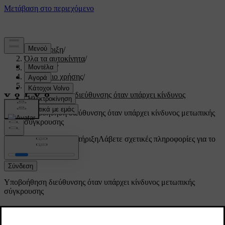
Υποστήριξη
/
Όλα τα αυτοκίνητα
/
V60 2022
/
Εγχειρίδιο χρήσης
/
Driver support
/
Υποβοήθηση διεύθυνσης όταν υπάρχει κίνδυνος
σύγκρουσης
/
Υποβοήθηση διεύθυνσης όταν υπάρχει κίνδυνος μετωπικής
σύγκρουσης
Προσαρμοσμένη υποστήριξη
Λάβετε σχετικές πληροφορίες για το
δικό σας αυτοκίνητο.
Σύνδεση
Υποβοήθηση διεύθυνσης όταν υπάρχει κίνδυνος μετωπικής
σύγκρουσης
Η υποβοήθηση διεύθυνσης περιλαμβάνει μια σειρά
από επιμέρους λειτουργίες. Η υποβοήθηση