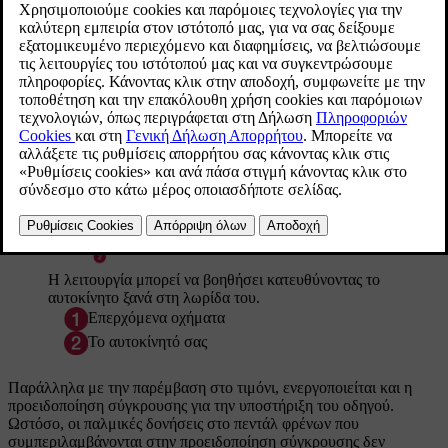
διεύθυνσης όταν υπάρχει κίνδυνος μετωπικής
σύγκρουσης μπορεί να βοηθήσει τον οδηγό, αν έχει
αποσπαστεί η προσοχή του και δεν αντιληφθεί ότι το
αυτοκίνητο κατευθύνεται προς το αντίθετο ρεύμα.
Ενημερώθηκε 19/10/2021
Η λειτουργία μπορεί να βοηθήσει κατευθύνοντας το
αυτοκίνητο ξανά στη λωρίδα του.
Επερχόμενα οχήματα
Το αυτοκίνητό σας
Παράλληλα με την παρέμβαση στο τιμόνι, ενεργοποιείται και η
προειδοποίηση σύγκρουσης για την υποστήριξη του οδηγού.
Ωστόσο, οι παλμικές δονήσεις στο πεντάλ φρένων που
συμπεριλαμβάνονται στην προειδοποίηση σύγκρουσης δεν