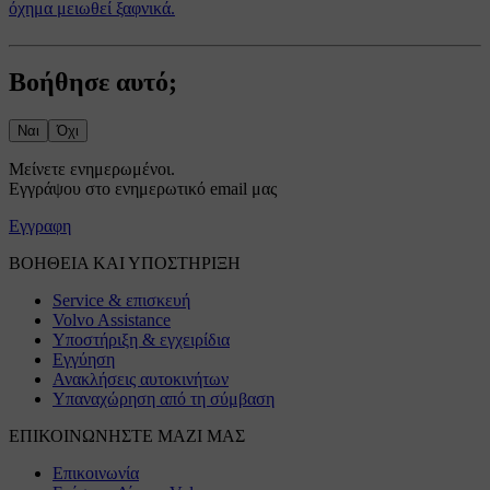
όχημα μειωθεί ξαφνικά.
Βοήθησε αυτό;
Ναι
Όχι