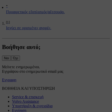
*
Προαιρετικός εξοπλισμός/αξεσουάρ.
[1]
Ισχύει σε ορισμένες αγορές.
Βοήθησε αυτό;
Ναι
Όχι