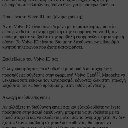
εξυπηρέτηση πελατών της Volvo Cars για περαιτέρω βοήθεια.
Ποιο είναι το Volvo ID μου (όνομα χρήστη);
Αν το Volvo ID είναι συνδεδεμένο με το αυτοκίνητο, μπορείτε
επίσης να δείτε το όνομα χρήστη στην εφαρμογή Volvo ID, την
οποία μπορείτε να βρείτε στην προβολή εφαρμογών στην κεντρική
οθόνη. Το Volvo ID είναι το ίδιο με τη διεύθυνση e-mail/αριθμό
κινητού τηλεφώνου που έχετε καταχωρήσει.
Ξεκλείδωμα του Volvo ID σας
Ο λογαριασμός σας θα κλειδωθεί μετά από 5 αποτυχημένες
[1]
προσπάθειες σύνδεσης στην εφαρμογή
Volvo Cars
. Μπορείτε να
ξεκλειδώσετε εύκολα τον λογαριασμό, κάνοντας κλικ στην επιλογή
Ξεχάσατε τον κωδικό πρόσβασης;
στην οθόνη σύνδεσης.
Αλλαγή διεύθυνσης email
Αν αλλάξετε τη διεύθυνση email σας και εξακολουθείτε να έχετε
πρόσβαση στην παλιά διεύθυνση, μπορείτε να συνδεθείτε με τα
παλιά στοιχεία και να αλλάξετε μόνοι σας το όνομα χρήστη. Αν δεν
έχετε πλέον πρόσβαση στην παλιά διεύθυνση, θα πρέπει να
δημιουργήσετε ένα νέο Volvo ID χρησιμοποιώντας τη νέα