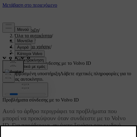
Υποστήριξη
/
Όλα τα αυτοκίνητα
/
V60 2022
/
Εγχειρίδιο χρήσης
/
Το Volvo σας
/
Volvo ID
/
Προβλήματα σύνδεσης με το Volvo ID
Προσαρμοσμένη υποστήριξη
Λάβετε σχετικές πληροφορίες για το
δικό σας αυτοκίνητο.
Σύνδεση
Προβλήματα σύνδεσης με το Volvo ID
Αυτό το άρθρο περιγράφει τα προβλήματα που
μπορεί να προκύψουν όταν συνδέεστε με το Volvo
ID. Για παράδειγμα, αν έχετε ξεχάσει τον κωδικό
πρόσβασης ή το όνομα χρήστη για το Volvo ID σας.