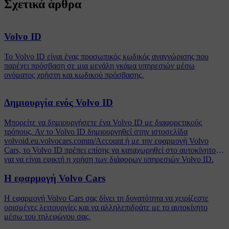
Σχετικά άρθρα
Volvo ID
Το Volvo ID είναι ένας προσωπικός κωδικός αναγνώρισης που
παρέχει πρόσβαση σε μια μεγάλη γκάμα υπηρεσιών μέσω
ονόματος χρήστη και κωδικού πρόσβασης.
Δημιουργία ενός Volvo ID
Μπορείτε να δημιουργήσετε ένα Volvo ID με διαφορετικούς
τρόπους. Αν το Volvo ID δημιουργηθεί στην ιστοσελίδα
volvoid.eu.volvocars.comm/Account ή με την εφαρμογή Volvo
Cars, το Volvo ID πρέπει επίσης να καταχωρηθεί στο αυτοκίνητο
για να είναι εφικτή η χρήση των διάφορων υπηρεσιών Volvo ID.
Η εφαρμογή Volvo Cars
Η εφαρμογή Volvo Cars σας δίνει τη δυνατότητα να χειρίζεστε
ορισμένες λειτουργίες και να αλληλεπιδράτε με το αυτοκίνητο
μέσω του τηλεφώνου σας.