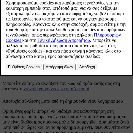
Ενημερώθηκε 03/02/2025
Αν έχετε ξεχάσει τον κωδικό πρόσβασής σας
Για να αλλάξετε τον κωδικό πρόσβασής σας, ακολουθήστε τις
οδηγίες παρακάτω:
[1]
Στην εφαρμογή
Volvo Cars
Ανοίξτε την εφαρμογή
Volvo Cars
.
Επιλέξτε
Log in
.
Πατήστε
Ξεχάσατε τον κωδικό πρόσβασης;
και ακολουθήστε τις
οδηγίες.
Μπορείτε επίσης να αλλάξετε τον κωδικό πρόσβασής σας στη
διεύθυνση
volvoid.eu.volvocars.com/Account
.
Αποτυχία σύνδεσης μετά από τη δημιουργία νέου λογαριασμού
Ορισμένες φορές μπορεί να υπάρξει μια καθυστέρηση στη
διαδικασία, που μπορεί να έχει ως αποτέλεσμα ο λογαριασμός να
μην είναι διαθέσιμος αμέσως μόλις δημιουργηθεί. Δοκιμάστε ξανά
μετά από 24 ώρες και, αν το πρόβλημα εμμένει, απευθυνθείτε στον
εξουσιοδοτημένο διανομέα Volvo της περιοχής σας ή στην