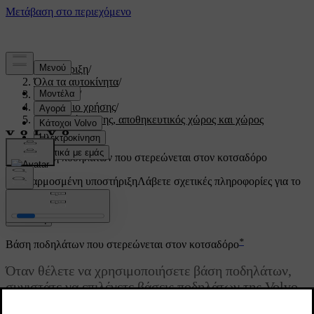
Υποστήριξη
/
Όλα τα αυτοκίνητα
/
V60 2022
/
Εγχειρίδιο χρήσης
/
Χώρος φόρτωσης, αποθηκευτικός χώρος και χώρος
επιβατών
/
Φόρτωση
/
Βάση ποδηλάτων που στερεώνεται στον κοτσαδόρο
Προσαρμοσμένη υποστήριξη
Λάβετε σχετικές πληροφορίες για το
δικό σας αυτοκίνητο.
Σύνδεση
*
Βάση ποδηλάτων που στερεώνεται στον κοτσαδόρο
Όταν θέλετε να χρησιμοποιήσετε βάση ποδηλάτων,
συνιστάτε να επιλέγετε βάσεις ποδηλάτων της Volvo.
Ενημερώθηκε 19/10/2021