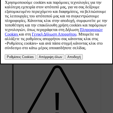
Κι αυτό για να αποφευχθεί τυχόν ζημιά στο αυτοκίνητο και να
επιτευχθεί η μεγαλύτερη πιθανή ασφάλεια στη διάρκεια της
διαδρομής. Οι βάσεις ποδηλάτων της Volvo διατίθενται για αγορά
στο Επίσημο Δίκτυο της Volvo.
Ακολουθείτε προσεκτικά τις οδηγίες που παρέχονται μαζί με τη
βάση ποδηλάτων.
Η βάση ποδηλάτων, συμπ. του φορτίου, πρέπει να ζυγίζει όχι
περισσότερο από 75 kg (165 lb).