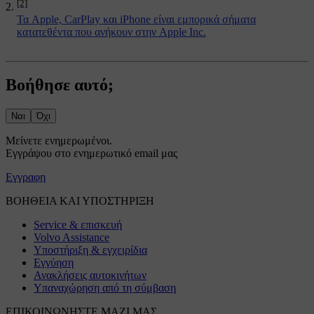
[2]
Τα Apple, CarPlay και iPhone είναι εμπορικά σήματα
κατατεθέντα που ανήκουν στην Apple Inc.
Βοήθησε αυτό;
Ναι
Όχι