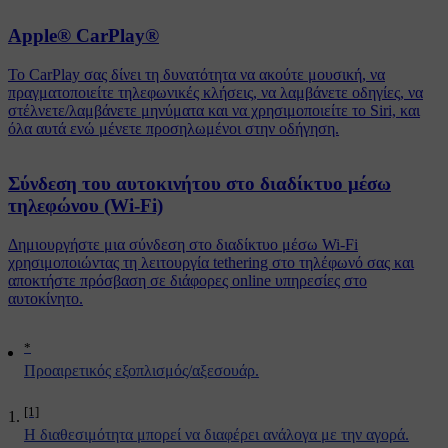
Apple® CarPlay®
Το CarPlay σας δίνει τη δυνατότητα να ακούτε μουσική, να
πραγματοποιείτε τηλεφωνικές κλήσεις, να λαμβάνετε οδηγίες, να
στέλνετε/λαμβάνετε μηνύματα και να χρησιμοποιείτε το Siri, και
όλα αυτά ενώ μένετε προσηλωμένοι στην οδήγηση.
Σύνδεση του αυτοκινήτου στο διαδίκτυο μέσω
τηλεφώνου (Wi-Fi)
Δημιουργήστε μια σύνδεση στο διαδίκτυο μέσω Wi-Fi
χρησιμοποιώντας τη λειτουργία tethering στο τηλέφωνό σας και
αποκτήστε πρόσβαση σε διάφορες online υπηρεσίες στο
αυτοκίνητο.
*
Προαιρετικός εξοπλισμός/αξεσουάρ.
[1]
Η διαθεσιμότητα μπορεί να διαφέρει ανάλογα με την αγορά.