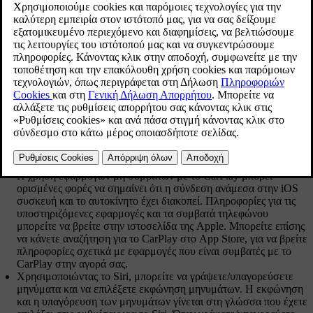
Ενημερώθηκε 19/10/2021
Ενημερώστε την iOS συσκευή σας με την πιο πρόσφατη έκδοση
του λειτουργικού συστήματος iOS και βεβαιωθείτε ότι οι
εφαρμογές έχουν ενημερωθεί.
Σε περίπτωση προβλήματος με το CarPlay, αποσυνδέστε την
iOS συσκευή από τη θύρα USB και επανασυνδέστε την.
Διαφορετικά, δοκιμάστε να κλείσετε την εφαρμογή στη συσκευή
που δεν λειτουργεί και στη συνέχεια επανεκκινήστε την
εφαρμογή ή επιχειρήστε να κλείσετε όλες τις εφαρμογές και να
επανεκκινήσετε τη συσκευή σας.
Αν οι εφαρμογές δεν εμφανίζονται κατά την εκκίνηση του
CarPlay (μαύρη οθόνη), δοκιμάστε να ελαχιστοποιήσετε και να
αναπτύξετε το τετραγωνίδιο για το CarPlay.
Η χρήση εφαρμογών μη συμβατών με το CarPlay μπορεί
ορισμένες φορές να σημαίνει ότι η σύνδεση ανάμεσα στην iOS
συσκευή και το αυτοκίνητο έχει διακοπεί. Πληροφορίες για τις
υποστηριζόμενες εφαρμογές και τα συμβατά τηλεφώνου
μπορείτε να βρείτε στην ιστοσελίδα της Apple. Μπορείτε επίσης
να κάνετε αναζήτηση για το CarPlay στο App Store, για να βρείτε
πληροφορίες σχετικά με εφαρμογές που είναι συμβατές με το
CarPlay στην αγορά σας.
Χρησιμοποιώντας το Siri, μπορείτε να γράψετε/υπαγορεύσετε
μηνύματα και να επιλέξετε εκφώνηση μηνυμάτων. Η εκφώνηση
και η υπαγόρευση των μηνυμάτων γίνεται στη γλώσσα που έχετε