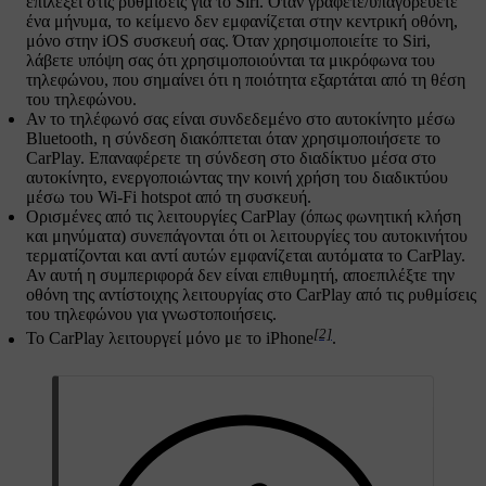
επιλέξει στις ρυθμίσεις για το Siri. Όταν γράφετε/υπαγορεύετε
ένα μήνυμα, το κείμενο δεν εμφανίζεται στην κεντρική οθόνη,
μόνο στην iOS συσκευή σας. Όταν χρησιμοποιείτε το Siri,
λάβετε υπόψη σας ότι χρησιμοποιούνται τα μικρόφωνα του
τηλεφώνου, που σημαίνει ότι η ποιότητα εξαρτάται από τη θέση
του τηλεφώνου.
Αν το τηλέφωνό σας είναι συνδεδεμένο στο αυτοκίνητο μέσω
Bluetooth, η σύνδεση διακόπτεται όταν χρησιμοποιήσετε το
CarPlay. Επαναφέρετε τη σύνδεση στο διαδίκτυο μέσα στο
αυτοκίνητο, ενεργοποιώντας την κοινή χρήση του διαδικτύου
μέσω του Wi-Fi hotspot από τη συσκευή.
Ορισμένες από τις λειτουργίες CarPlay (όπως φωνητική κλήση
και μηνύματα) συνεπάγονται ότι οι λειτουργίες του αυτοκινήτου
τερματίζονται και αντί αυτών εμφανίζεται αυτόματα το CarPlay.
Αν αυτή η συμπεριφορά δεν είναι επιθυμητή, αποεπιλέξτε την
οθόνη της αντίστοιχης λειτουργίας στο CarPlay από τις ρυθμίσεις
του τηλεφώνου για γνωστοποιήσεις.
[2]
Το CarPlay λειτουργεί μόνο με το iPhone
.