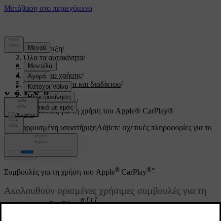
Υποστήριξη
/
Όλα τα αυτοκίνητα
/
V60 2022
/
Εγχειρίδιο χρήσης
/
Ήχος, πολυμέσα και διαδίκτυο
/
Τηλέφωνο
/
Apple CarPlay
/
Συμβουλές για τη χρήση του Apple® CarPlay®
Προσαρμοσμένη υποστήριξη
Λάβετε σχετικές πληροφορίες για το
δικό σας αυτοκίνητο.
Σύνδεση
®
®
*
Συμβουλές για τη χρήση του Apple
CarPlay
Ακολουθούν ορισμένες χρήσιμες συμβουλές για τη
®
[1]
χρήση του CarPlay
.