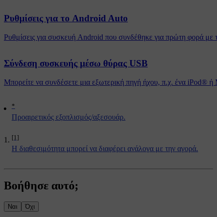
Ρυθμίσεις για το Android Auto
Ρυθμίσεις για συσκευή Android που συνδέθηκε για πρώτη φορά με 
Σύνδεση συσκευής μέσω θύρας USB
Μπορείτε να συνδέσετε μια εξωτερική πηγή ήχου, π.χ. ένα iPod® ή
*
Προαιρετικός εξοπλισμός/αξεσουάρ.
[1]
Η διαθεσιμότητα μπορεί να διαφέρει ανάλογα με την αγορά.
Βοήθησε αυτό;
Ναι
Όχι