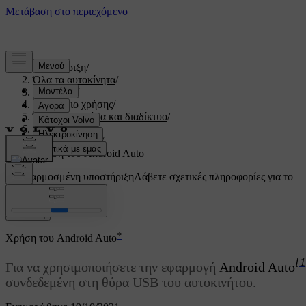
Υποστήριξη
/
Όλα τα αυτοκίνητα
/
V60 2022
/
Εγχειρίδιο χρήσης
/
Ήχος, πολυμέσα και διαδίκτυο
/
Τηλέφωνο
/
Android Auto
/
Χρήση του Android Auto
Προσαρμοσμένη υποστήριξη
Λάβετε σχετικές πληροφορίες για το
δικό σας αυτοκίνητο.
Σύνδεση
*
Χρήση του
Android Auto
[1
Για να χρησιμοποιήσετε την εφαρμογή
Android Auto
συνδεδεμένη στη θύρα USB του αυτοκινήτου.