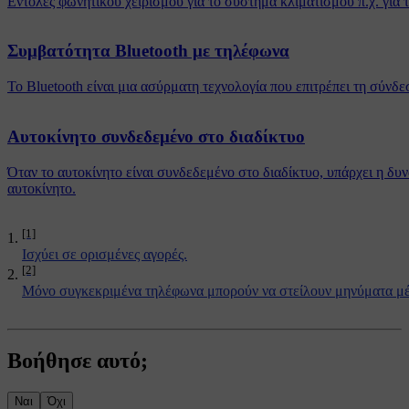
Εντολές φωνητικού χειρισμού για το σύστημα κλιματισμού π.χ. για
Συμβατότητα Bluetooth με τηλέφωνα
Το Bluetooth είναι μια ασύρματη τεχνολογία που επιτρέπει τη σύν
Αυτοκίνητο συνδεδεμένο στο διαδίκτυο
Όταν το αυτοκίνητο είναι συνδεδεμένο στο διαδίκτυο, υπάρχει η δ
αυτοκίνητο.
[1]
Ισχύει σε ορισμένες αγορές.
[2]
Μόνο συγκεκριμένα τηλέφωνα μπορούν να στείλουν μηνύματα μέ
Βοήθησε αυτό;
Ναι
Όχι