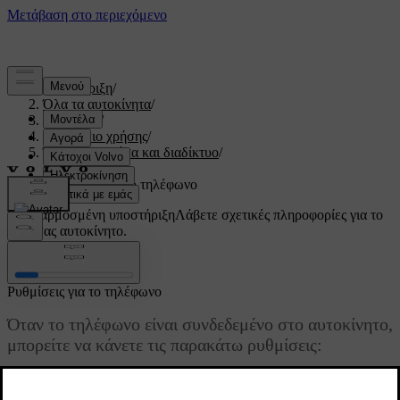
Υποστήριξη
/
Όλα τα αυτοκίνητα
/
V60 2022
/
Εγχειρίδιο χρήσης
/
Ήχος, πολυμέσα και διαδίκτυο
/
Τηλέφωνο
/
Ρυθμίσεις για το τηλέφωνο
Προσαρμοσμένη υποστήριξη
Λάβετε σχετικές πληροφορίες για το
δικό σας αυτοκίνητο.
Σύνδεση
Ρυθμίσεις για το τηλέφωνο
Όταν το τηλέφωνο είναι συνδεδεμένο στο αυτοκίνητο,
μπορείτε να κάνετε τις παρακάτω ρυθμίσεις:
Ενημερώθηκε 19/10/2021