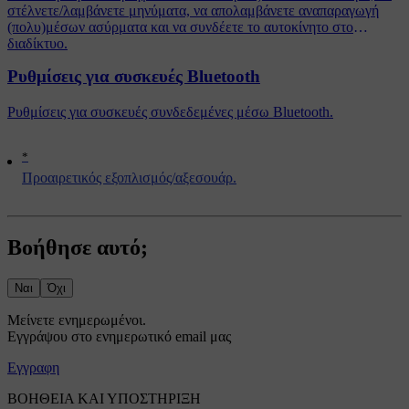
στέλνετε/λαμβάνετε μηνύματα, να απολαμβάνετε αναπαραγωγή
(πολυ)μέσων ασύρματα και να συνδέετε το αυτοκίνητο στο
διαδίκτυο.
Ρυθμίσεις για συσκευές Bluetooth
Ρυθμίσεις για συσκευές συνδεδεμένες μέσω Bluetooth.
*
Προαιρετικός εξοπλισμός/αξεσουάρ.
Βοήθησε αυτό;
Ναι
Όχι