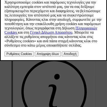
Πατήστε
Ρυθμίσεις
στην πάνω προβολή.
Πατήστε
Επικοινωνία
→
Τηλέφωνο
και επιλέξτε ρυθμίσεις:
Ήχοι κουδουνίσματος
- επιλογή ήχου κλήσης. Μπορείτε να
χρησιμοποιήσετε έναν ήχο κλήσης από το τηλέφωνο ή το
αυτοκίνητο. Ορισμένα τηλέφωνα δεν είναι πλήρως συμβατά
και, για το λόγο αυτό, οι ήχοι κλήσης τους μπορεί να μην είναι
διαθέσιμοι στο αυτοκίνητο.
Σειρά ταξινόμησης
- επιλογή της σειράς ταξινόμησης στη
λίστα επαφών.