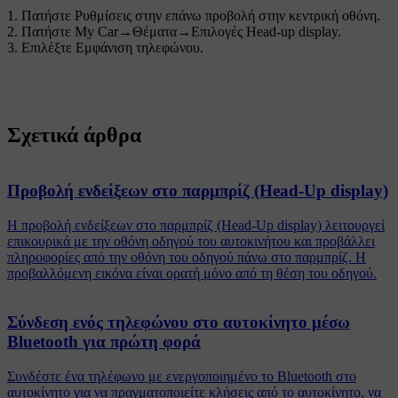
Πατήστε
Ρυθμίσεις
στην επάνω προβολή στην κεντρική οθόνη.
Πατήστε
My Car
→
Θέματα
→
Επιλογές Head-up display
.
Επιλέξτε
Εμφάνιση τηλεφώνου
.
Σχετικά άρθρα
Προβολή ενδείξεων στο παρμπρίζ (Head-Up display)
Η προβολή ενδείξεων στο παρμπρίζ (Head-Up display) λειτουργεί
επικουρικά με την οθόνη οδηγού του αυτοκινήτου και προβάλλει
πληροφορίες από την οθόνη του οδηγού πάνω στο παρμπρίζ. Η
προβαλλόμενη εικόνα είναι ορατή μόνο από τη θέση του οδηγού.
Σύνδεση ενός τηλεφώνου στο αυτοκίνητο μέσω
Bluetooth για πρώτη φορά
Συνδέστε ένα τηλέφωνο με ενεργοποιημένο το Bluetooth στο
αυτοκίνητο για να πραγματοποιείτε κλήσεις από το αυτοκίνητο, να