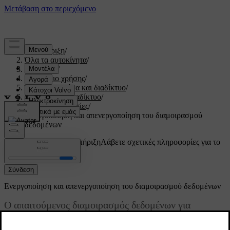
Υποστήριξη
/
Όλα τα αυτοκίνητα
/
V60 2022
/
Εγχειρίδιο χρήσης
/
Ήχος, πολυμέσα και διαδίκτυο
/
Σύνδεση στο διαδίκτυο
/
Online υπηρεσίες
/
Ενεργοποίηση και απενεργοποίηση του διαμοιρασμού
δεδομένων
Προσαρμοσμένη υποστήριξη
Λάβετε σχετικές πληροφορίες για το
δικό σας αυτοκίνητο.
Σύνδεση
Ενεργοποίηση και απενεργοποίηση του διαμοιρασμού δεδομένων
Ο απαιτούμενος διαμοιρασμός δεδομένων για
υπηρεσίες και εφαρμογές μπορεί να ρυθμιστεί από το
μενού ρυθμίσεων της κεντρικής οθόνης.