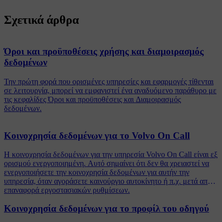
Σχετικά άρθρα
Όροι και προϋποθέσεις χρήσης και διαμοιρασμός
δεδομένων
Την πρώτη φορά που ορισμένες υπηρεσίες και εφαρμογές τίθενται
σε λειτουργία, μπορεί να εμφανιστεί ένα αναδυόμενο παράθυρο με
τις κεφαλίδες Όροι και προϋποθέσεις και Διαμοιρασμός
δεδομένων.
Κοινοχρησία δεδομένων για το Volvo On Call
Η κοινοχρησία δεδομένων για την υπηρεσία Volvo On Call είναι εξ
ορισμού ενεργοποιημένη. Αυτό σημαίνει ότι δεν θα χρειαστεί να
ενεργοποιήσετε την κοινοχρησία δεδομένων για αυτήν την
υπηρεσία, όταν αγοράσετε καινούργιο αυτοκίνητο ή π.χ. μετά από
επαναφορά εργοστασιακών ρυθμίσεων.
Κοινοχρησία δεδομένων για το προφίλ του οδηγού