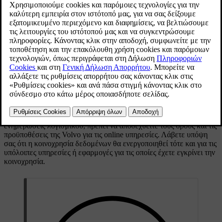
Ενημερώθηκε 19/10/2021
Πατήστε
Ρυθμίσεις
στην επάνω προβολή στην κεντρική οθόνη.
Πατήστε
Σύστημα
→
Ιδιωτικότητα και δεδομένα
.
Επιλέξτε ενεργοποίηση ή απενεργοποίηση της κοινοχρησίας
δεδομένων για μεμονωμένες υπηρεσίες και όλες τις εφαρμογές.
Αν η κοινοχρησία δεδομένων δεν έχει ενεργοποιηθεί για μια online
υπηρεσία ή για εφαρμογές που έχετε κατεβάσει (download), αυτό
είναι εφικτό κατά την έναρξή τους στην κεντρική οθόνη. Αν αυτή
είναι η πρώτη φορά που χρησιμοποιείτε μια υπηρεσία, ή π.χ. μετά
από επαναφορά εργοστασιακών ρυθμίσεων ή συγκεκριμένες
ενημερώσεις λογισμικού, πρέπει να αποδεχθείτε τους όρους και τις
προϋποθέσεις της Volvo για τις online υπηρεσίες. Λάβετε υπόψη
σας ότι η κοινοχρησία δεδομένων θα ενεργοποιηθεί τότε και για τις
υπόλοιπες υπηρεσίες ή εφαρμογές για τις οποίες έχετε εγκρίνει την
κοινοχρησία.