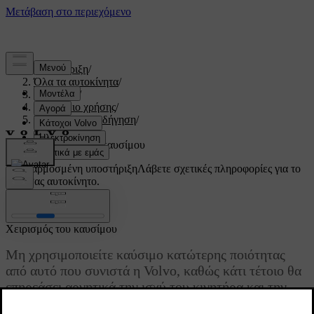
Υποστήριξη
/
Όλα τα αυτοκίνητα
/
V60 2022
/
Εγχειρίδιο χρήσης
/
Εκκίνηση και οδήγηση
/
Καύσιμο
/
Χειρισμός του καυσίμου
Προσαρμοσμένη υποστήριξη
Λάβετε σχετικές πληροφορίες για το
δικό σας αυτοκίνητο.
Σύνδεση
Χειρισμός του καυσίμου
Μη χρησιμοποιείτε καύσιμο κατώτερης ποιότητας
από αυτό που συνιστά η Volvo, καθώς κάτι τέτοιο θα
επηρεάσει αρνητικά την ισχύ του κινητήρα και την
κατανάλωση καυσίμου.