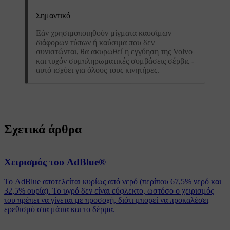
Σημαντικό
Εάν χρησιμοποιηθούν μίγματα καυσίμων
διάφορων τύπων ή καύσιμα που δεν
συνιστώνται, θα ακυρωθεί η εγγύηση της Volvo
και τυχόν συμπληρωματικές συμβάσεις σέρβις -
αυτό ισχύει για όλους τους κινητήρες.
Σχετικά άρθρα
Χειρισμός του AdBlue®
Το AdBlue αποτελείται κυρίως από νερό (περίπου 67,5% νερό και
32,5% ουρία). Το υγρό δεν είναι εύφλεκτο, ωστόσο ο χειρισμός
του πρέπει να γίνεται με προσοχή, διότι μπορεί να προκαλέσει
ερεθισμό στα μάτια και το δέρμα.