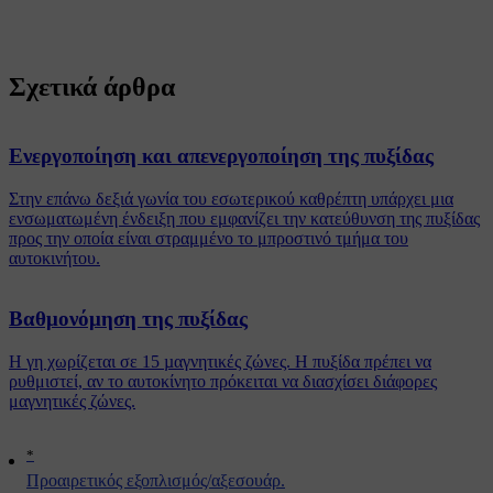
Σχετικά άρθρα
Ενεργοποίηση και απενεργοποίηση της πυξίδας
Στην επάνω δεξιά γωνία του εσωτερικού καθρέπτη υπάρχει μια
ενσωματωμένη ένδειξη που εμφανίζει την κατεύθυνση της πυξίδας
προς την οποία είναι στραμμένο το μπροστινό τμήμα του
αυτοκινήτου.
Βαθμονόμηση της πυξίδας
Η γη χωρίζεται σε 15 µαγνητικές ζώνες. H πυξίδα πρέπει να
ρυθμιστεί, αν το αυτοκίνητο πρόκειται να διασχίσει διάφορες
μαγνητικές ζώνες.
*
Προαιρετικός εξοπλισμός/αξεσουάρ.