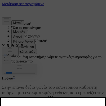
Υποστήριξη
/
Όλα τα αυτοκίνητα
/
V60 2022
/
Εγχειρίδιο χρήσης
/
Εκκίνηση και οδήγηση
/
Πυξίδα
/
Πυξίδα
Προσαρμοσμένη υποστήριξη
Λάβετε σχετικές πληροφορίες για το
δικό σας αυτοκίνητο.
Σύνδεση
*
Πυξίδα
Στην επάνω δεξιά γωνία του εσωτερικού καθρέπτη
υπάρχει μια ενσωματωμένη ένδειξη που εμφανίζει την
[1]
κατεύθυνση της πυξίδας
προς την οποία είναι
στραμμένο το μπροστινό τμήμα του αυτοκινήτου.