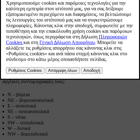
Ενημερώθηκε 19/10/2021
Εσωτερικός καθρέπτης με πυξίδα.
Εμφανίζονται οχτώ διαφορετικές κατευθύνσεις πυξίδας με τις
αγγλικές συντομογραφίες τους:
N
– βόρεια
NE
– βορειοανατολικά
E
– ανατολικά
SE
– νοτιοανατολικά
S
– νότια
SW
– νοτιοδυτικά
W
– δυτικά
NW
– βορειοδυτικά