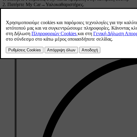
Πατήστε
My Car
→
Υαλοκαθαριστήρες
.
Επιλέξτε
Αυτόματη σάρωση πίσω υαλοκαθαρ.
για να ενεργοποιηθ
Αν ο υαλοκαθαριστήρας του πίσω παρμπρίζ λειτουργεί ήδη σε σταθερ