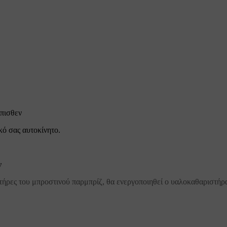
όπισθεν
κό σας αυτοκίνητο.
ν
τήρες του μπροστινού παρμπρίζ, θα ενεργοποιηθεί ο υαλοκαθαριστήρα