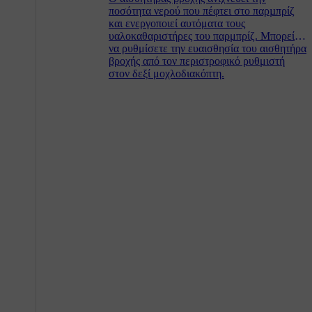
ποσότητα νερού που πέφτει στο παρµπρίζ
και ενεργοποιεί αυτόματα τους
υαλοκαθαριστήρες του παρμπρίζ. Μπορείτε
να ρυθμίσετε την ευαισθησία του αισθητήρα
βροχής από τον περιστροφικό ρυθμιστή
στον δεξί μοχλοδιακόπτη.