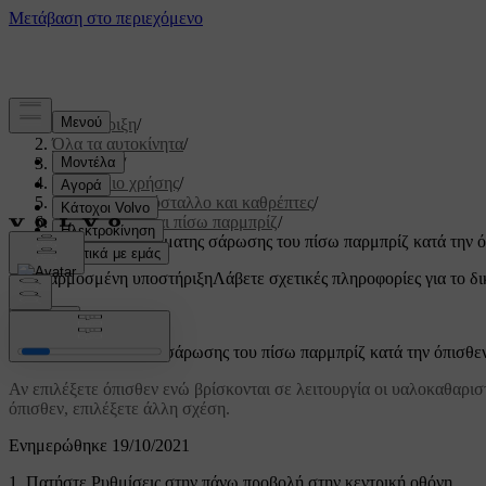
Υποστήριξη
/
Όλα τα αυτοκίνητα
/
V60 2022
/
Εγχειρίδιο χρήσης
/
Παράθυρα, κρύσταλλο και καθρέπτες
/
Μπροστινό και πίσω παρμπρίζ
/
Χρήση της αυτόματης σάρωσης του πίσω παρμπρίζ κατά την 
Προσαρμοσμένη υποστήριξη
Λάβετε σχετικές πληροφορίες για το δι
Σύνδεση
Χρήση της αυτόματης σάρωσης του πίσω παρμπρίζ κατά την όπισθε
Αν επιλέξετε όπισθεν ενώ βρίσκονται σε λειτουργία οι υαλοκαθαρισ
όπισθεν, επιλέξετε άλλη σχέση.
Ενημερώθηκε 19/10/2021
Πατήστε
Ρυθμίσεις
στην πάνω προβολή στην κεντρική οθόνη.