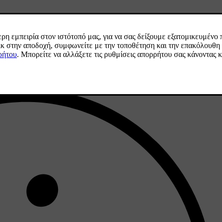
εί/απενεργοποιηθεί η λειτουργία των υαλοκαθαριστήρων κατά την όπι
ή ταχύτητα, δεν υπάρχει αλλαγή όταν επιλεγεί η όπισθεν.