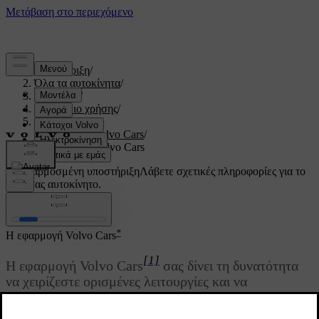
Υποστήριξη
/
Όλα τα αυτοκίνητα
/
V60 2022
/
Εγχειρίδιο χρήσης
/
Volvo On Call
/
Εφαρμογή Volvo Cars
/
Η εφαρμογή Volvo Cars
Προσαρμοσμένη υποστήριξη
Λάβετε σχετικές πληροφορίες για το
δικό σας αυτοκίνητο.
Σύνδεση
*
Η εφαρμογή Volvo Cars
[1]
Η εφαρμογή Volvo Cars
σας δίνει τη δυνατότητα
να χειρίζεστε ορισμένες λειτουργίες και να
αλληλεπιδράτε με το αυτοκίνητο μέσω του
[2]
τηλεφώνου σας.