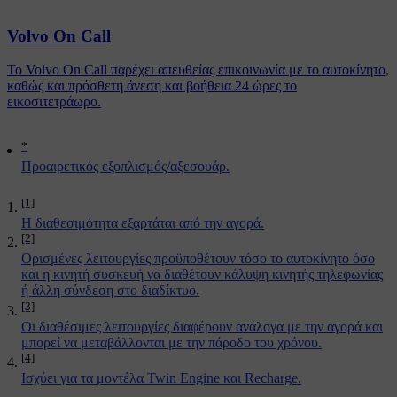
Volvo On Call
Το Volvo On Call παρέχει απευθείας επικοινωνία με το αυτοκίνητο,
καθώς και πρόσθετη άνεση και βοήθεια 24 ώρες το
εικοσιτετράωρο.
*
Προαιρετικός εξοπλισμός/αξεσουάρ.
[1]
Η διαθεσιμότητα εξαρτάται από την αγορά.
[2]
Ορισμένες λειτουργίες προϋποθέτουν τόσο το αυτοκίνητο όσο
και η κινητή συσκευή να διαθέτουν κάλυψη κινητής τηλεφωνίας
ή άλλη σύνδεση στο διαδίκτυο.
[3]
Οι διαθέσιμες λειτουργίες διαφέρουν ανάλογα με την αγορά και
μπορεί να μεταβάλλονται με την πάροδο του χρόνου.
[4]
Ισχύει για τα μοντέλα Twin Engine και Recharge.