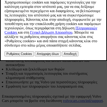
Ενημερώθηκε 03/02/2025
Η εφαρμογή Volvo Cars είναι διαθέσιμη για τηλέφωνα iPhone και
Android. Μπορείτε να την κατεβάσετε δωρεάν από το App store
του τηλεφώνου σας. Η εφαρμογή ενημερώνεται τακτικά, οπότε
βεβαιωθείτε ότι στο τηλέφωνό σας είναι εγκατεστημένη η
τελευταία έκδοση.
Ακολουθούν μερικά από τα πράγματα που μπορείτε να κάνετε στην
[3]
εφαρμογή:
[4]
Έλεγχος της στάθμης καυσίμου και της μπαταρίας
, της
κατάστασης κλειδώματος και άλλων καταστάσεων του
αυτοκινήτου
Κλείδωμα και ξεκλείδωμα των θυρών
Έναρξη και τερματισμός λειτουργίας του συστήματος
κλιματισμού στάθμευσης
Επικοινωνήστε με της Volvo για περισσότερες πληροφορίες
Εμφάνιση των πληροφοριών του λογαριασμού σας
Επικαιροποιημένες πληροφορίες σχετικά με την εφαρμογή Volvo
Cars μπορείτε να βρείτε στη διεύθυνση
volvocars.com/intl/support
.