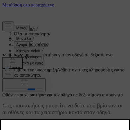
Υποστήριξη
/
Όλα τα αυτοκίνητα
/
V60 2022
/
Εγχειρίδιο χρήσης
/
Το Volvo σας
/
Οθόνες και χειριστήρια για τον οδηγό σε δεξιοτίμονο
αυτοκίνητο
Προσαρμοσμένη υποστήριξη
Λάβετε σχετικές πληροφορίες για το
δικό σας αυτοκίνητο.
Σύνδεση
Οθόνες και χειριστήρια για τον οδηγό σε δεξιοτίμονο αυτοκίνητο
Στις επισκοπήσεις μπορείτε να δείτε πού βρίσκονται
οι οθόνες και τα χειριστήρια κοντά στον οδηγό.
Ενημερώθηκε 27/03/2023