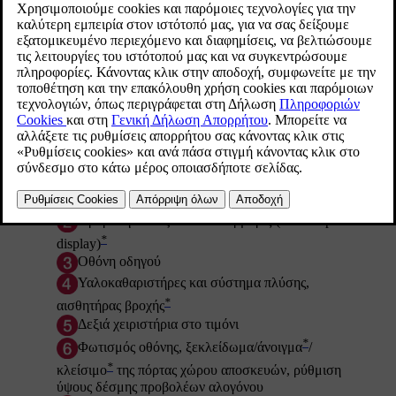
Τιμόνι και πίνακας οργάνων
Φώτα θέσης, φώτα πορείας ημέρας, μεσαία
σκάλα, μεγάλη σκάλα, φλας, μπροστινά φώτα
*
ομίχλης/φώτα στροφής
, πίσω φώτα ομίχλης,
μηδενισμός του χιλιομετρητή
Προβολή ενδείξεων στο παρμπρίζ (Head-Up
*
display)
Οθόνη οδηγού
Υαλοκαθαριστήρες και σύστημα πλύσης,
*
αισθητήρας βροχής
Δεξιά χειριστήρια στο τιμόνι
*
Φωτισμός οθόνης, ξεκλείδωμα/άνοιγμα
/
*
κλείσιμο
της πόρτας χώρου αποσκευών, ρύθμιση
ύψους δέσμης προβολέων αλογόνου