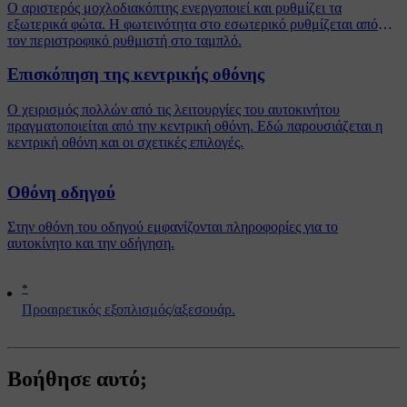
Ο αριστερός μοχλοδιακόπτης ενεργοποιεί και ρυθμίζει τα
εξωτερικά φώτα. Η φωτεινότητα στο εσωτερικό ρυθμίζεται από
τον περιστροφικό ρυθμιστή στο ταμπλό.
Επισκόπηση της κεντρικής οθόνης
Ο χειρισμός πολλών από τις λειτουργίες του αυτοκινήτου
πραγματοποιείται από την κεντρική οθόνη. Εδώ παρουσιάζεται η
κεντρική οθόνη και οι σχετικές επιλογές.
Οθόνη οδηγού
Στην οθόνη του οδηγού εμφανίζονται πληροφορίες για το
αυτοκίνητο και την οδήγηση.
*
Προαιρετικός εξοπλισμός/αξεσουάρ.
Βοήθησε αυτό;