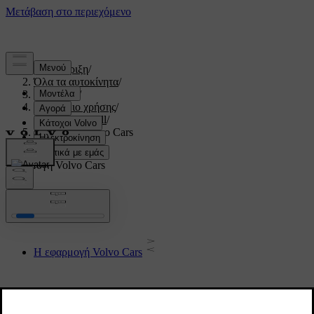
Υποστήριξη
/
Όλα τα αυτοκίνητα
/
V60 2022
/
Εγχειρίδιο χρήσης
/
Volvo On Call
/
Εφαρμογή Volvo Cars
Εφαρμογή Volvo Cars
Η εφαρμογή Volvo Cars