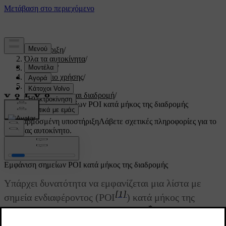
Υποστήριξη
/
Όλα τα αυτοκίνητα
/
V60 2022
/
Εγχειρίδιο χρήσης
/
Πλοήγηση
/
Δρομολόγιο και διαδρομή
/
Εμφάνιση σημείων POI κατά μήκος της διαδρομής
Προσαρμοσμένη υποστήριξη
Λάβετε σχετικές πληροφορίες για το
δικό σας αυτοκίνητο.
Σύνδεση
Εμφάνιση σημείων POI κατά μήκος της διαδρομής
Υπάρχει δυνατότητα να εμφανίζεται μια λίστα με
[1]
σημεία ενδιαφέροντος (POI
) κατά μήκος της
*
διαδρομής στο σύστημα πλοήγησης
.