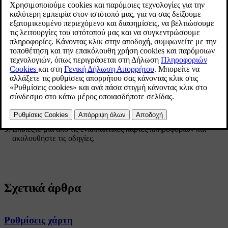
Ενημερώθηκε 19/10/2021
Πατήστε το κουμπί
Μπροστά
.
Πατήστε το κουμπί
POI
.
Τα σημεία POI κατά τη διαδρομή εμφανίζονται βάσει
απόστασης.
Όταν στην ίδια περιοχή υπάρχουν αρκετά σημεία POI,
εμφανίζονται ως ομάδα. Πατήστε στην ομάδα για να εμφανιστεί
λίστα με τα σημεία POI.
Επιλέξτε ένα σημείο POI.
Επιλέξτε μία από τις εναλλακτικές κάρτες πληροφοριών και
ακολουθήστε τις οδηγίες.
Σχετικά άρθρα
Ρυθμίσεις χάρτη