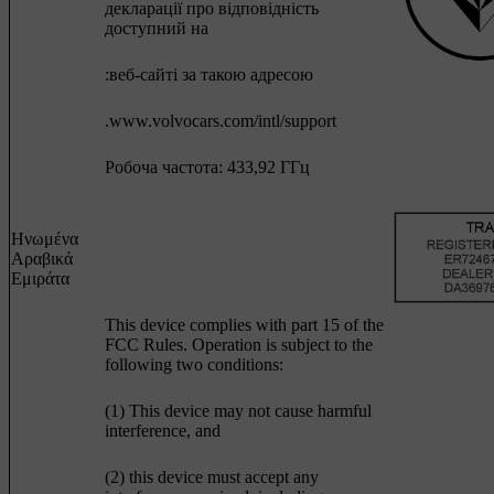
декларації про відповідність
доступний на
:веб-сайті за такою адресою
.www.volvocars.com/intl/support
Робоча частота: 433,92 ГГц
Ηνωμένα
Αραβικά
Εμιράτα
This device complies with part 15 of the
FCC Rules. Operation is subject to the
following two conditions:
(1) This device may not cause harmful
interference, and
(2) this device must accept any