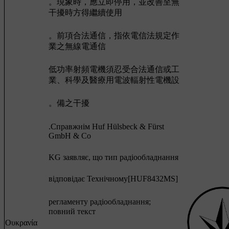
。現象時，應立即停用，並改善至無
干擾時方得繼續使用
。前項合法通信，指依電信法規定作
業之無線電通信
低功率射頻電機須忍受合法通信或工
業、科學及醫療用電波輻射性電機設
。備之干擾
.Cправжнім Huf Hülsbeck & Fürst
GmbH & Co
KG заявляє, що тип радіообладнання
відповідає Технічному[HUF8432MS]
регламенту радіообладнання;
повний текст
Ουκρανία