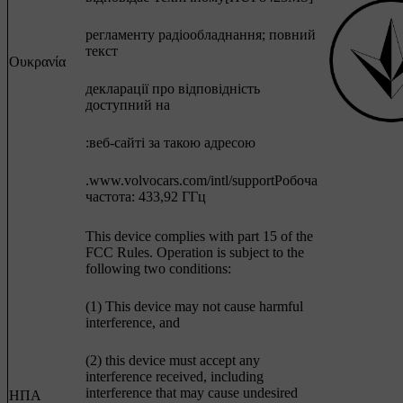
регламенту радіообладнання; повний
текст
Ουκρανία
декларації про відповідність
доступний на
:веб-сайті за такою адресою
.www.volvocars.com/intl/supportРобоча
частота: 433,92 ГГц
This device complies with part 15 of the
FCC Rules. Operation is subject to the
following two conditions:
(1) This device may not cause harmful
interference, and
(2) this device must accept any
interference received, including
interference that may cause undesired
ΗΠΑ