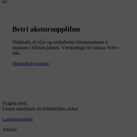
Betri akstursupplifun
Hlakkaðu til nýju og endurbættu hönnunarinnar á
skjánum í bílnum þínum. Væntanlegir til valinna Volvo
bíla.
Skoðaðu kynningu