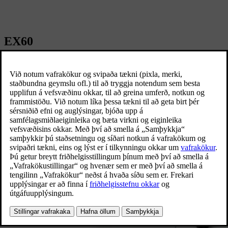
EX60
Fyllilega
Rafmagnsbíll
|
Jeppi
Kynntu þér hann nánar