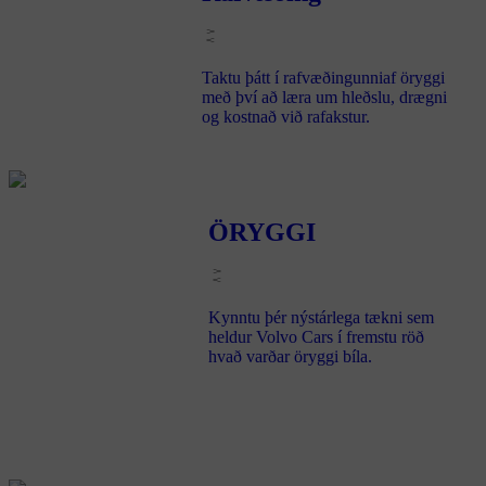
Taktu þátt í rafvæðingunniaf öryggi
með því að læra um hleðslu, drægni
og kostnað við rafakstur.
ÖRYGGI
Kynntu þér nýstárlega tækni sem
heldur Volvo Cars í fremstu röð
hvað varðar öryggi bíla.