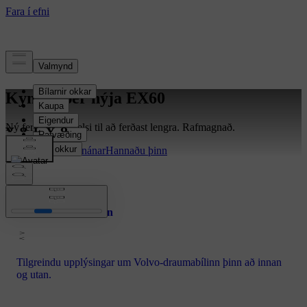
Kynntu þér nýja EX60
Ný ferð hefst. Frelsi til að ferðast lengra. Rafmagnað.
Kynntu þér hann nánar
Hannaðu þinn
Hannaðu bílinn þinn
Tilgreindu upplýsingar um Volvo-draumabílinn þinn að innan
og utan.