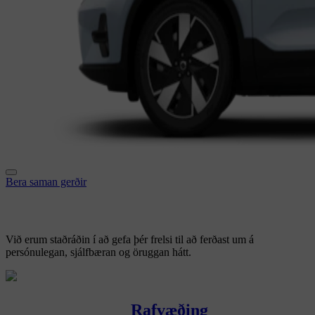
Bera saman gerðir
Við erum staðráðin í að gefa þér
frelsi til að ferðast um á
persónulegan, sjálfbæran og öruggan hátt.
Rafvæðing