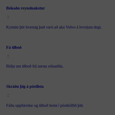
Bókaðu reynsluakstur
Kynntu þér hvernig það væri að aka Volvo á hverjum degi.
Fá tilboð
Biðja um tilboð frá næsta söluaðila.
Skráðu þig á póstlista
Fáðu uppfærslur og tilboð beint í pósthólfið þitt.