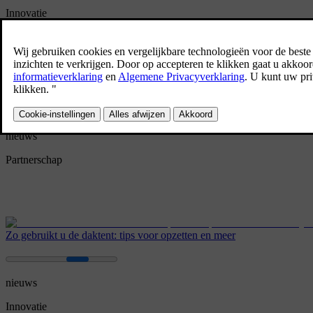
Innovatie
Apple Music wordt beschikbaar voor meer dan twee miljoen Volvo's, 
nieuws
Partnerschap
Zo gebruikt u de daktent: tips voor opzetten en meer
nieuws
Innovatie