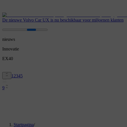
De nieuwe Volvo Car UX is nu beschikbaar voor miljoenen klanten
nieuws
Innovatie
EX40
1
2
3
4
5
9
Startpagina
/