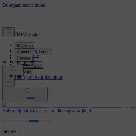
Nieuws en verhalen
Nieuwste
Elektrificatie
Veiligheid
Duurzaamheid
Innovatie
Bedrijf en bedrijfscultuur
Innovatie
Volvo Digital Key – ervaar alledaagse vrijheid
nieuws