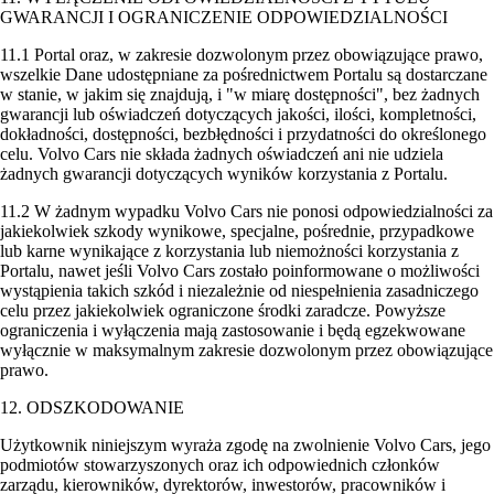
GWARANCJI I OGRANICZENIE ODPOWIEDZIALNOŚCI
11.1 Portal oraz, w zakresie dozwolonym przez obowiązujące prawo,
wszelkie Dane udostępniane za pośrednictwem Portalu są dostarczane
w stanie, w jakim się znajdują, i "w miarę dostępności", bez żadnych
gwarancji lub oświadczeń dotyczących jakości, ilości, kompletności,
dokładności, dostępności, bezbłędności i przydatności do określonego
celu. Volvo Cars nie składa żadnych oświadczeń ani nie udziela
żadnych gwarancji dotyczących wyników korzystania z Portalu.
11.2 W żadnym wypadku Volvo Cars nie ponosi odpowiedzialności za
jakiekolwiek szkody wynikowe, specjalne, pośrednie, przypadkowe
lub karne wynikające z korzystania lub niemożności korzystania z
Portalu, nawet jeśli Volvo Cars zostało poinformowane o możliwości
wystąpienia takich szkód i niezależnie od niespełnienia zasadniczego
celu przez jakiekolwiek ograniczone środki zaradcze. Powyższe
ograniczenia i wyłączenia mają zastosowanie i będą egzekwowane
wyłącznie w maksymalnym zakresie dozwolonym przez obowiązujące
prawo.
12. ODSZKODOWANIE
Użytkownik niniejszym wyraża zgodę na zwolnienie Volvo Cars, jego
podmiotów stowarzyszonych oraz ich odpowiednich członków
zarządu, kierowników, dyrektorów, inwestorów, pracowników i