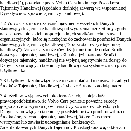
handlowej"), posiadane przez Volvo Cars lub innego Posiadacza
Tajemnicy Handlowej (zgodnie z definicją zawartą we wspomnianej
Dyrektywie w sprawie tajemnicy handlowej).
7.2 Volvo Cars może uzależnić ujawnienie wszelkich Danych
stanowiących tajemnicę handlową od wyrażenia przez Strony zgody
na zastosowanie takich proporcjonalnych środków technicznych i
organizacyjnych, które są niezbędne do zachowania poufności Danych
stanowiących tajemnicę handlową ("Środki stanowiące tajemnicę
handlową"). Volvo Cars może również jednostronnie dodać Środki
dotyczące tajemnicy handlowej, jeśli takie jednostronne Środki
dotyczące tajemnicy handlowej nie wpłyną negatywnie na dostęp do
Danych stanowiących tajemnicę handlową i korzystanie z nich przez
Użytkownika.
7.3 Użytkownik zobowiązuje się nie zmieniać ani nie usuwać żadnych
Środków Tajemnicy Handlowej, chyba że Strony uzgodnią inaczej.
7.4 Jeżeli, w wyjątkowych okolicznościach, istnieje duże
prawdopodobieństwo, że Volvo Cars poniesie poważne szkody
gospodarcze w wyniku ujawnienia Użytkownikowi określonych
Danych stanowiących tajemnicę przedsiębiorstwa pomimo wdrożenia
Środka dotyczącego tajemnicy handlowej, Volvo Cars może
wstrzymać lub zawiesić udostępnianie konkretnych
Zidentyfikowanych Danych Tajemnicy Przedsiębiorstwa, o których