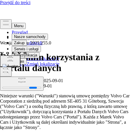
Przegląd
Informacja prawna
Wersja artykułu
Ochrona danych
2025.255.0
Regulamin korzystania z
Wybierz język
Zmień lokalizację
Wybierz język
Zmień lokalizację
portalu danych
Data wejścia w życie: 2025-09-01
Data publikacji: 2025-09-01
Niniejsze warunki ("Warunki") stanowią umowę pomiędzy Volvo Car
Corporation z siedzibą pod adresem SE-405 31 Göteborg, Szwecja
("Volvo Cars") a osobą fizyczną lub prawną, z którą zawarto umowę
("Użytkownik"), dotyczącą korzystania z Portalu Danych Volvo Cars
udostępnianego przez Volvo Cars ("Portal"). Każda z Marek Volvo
Cars i Użytkownik są dalej określani indywidualnie jako "Strona", a
łącznie jako "Strony".