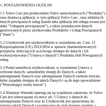
1. POSTANOWIENIA OGÓLNE
1.1 Volvo Cars jest producentem Volvo samochodowych ("Produkty")
oraz dostawcą aplikacji, w tym aplikacji Volvo Cars , oraz niektórych
innych powiązanych usług (każda taka aplikacja lub usługa zwana jest
dalej "Usługami powiązanymi"), a także posiadaczem danych
generowanych przez użytkownika Produktów i Usług Powiązanych
("Dane").
1.2 Użytkownik jest użytkownikiem w rozumieniu art. 2 ust. 12
Rozporządzenia (UE) 2023/2854 w sprawie zharmonizowanych
przepisów dotyczących uczciwego dostępu do danych i ich
wykorzystywania ("Ustawa o danych") Produktu i/lub Powiązanych
usług.
1.3 Portal umożliwia użytkownikom, w rozumieniu Ustawy o
ochronie danych, samodzielny dostęp do Danych, a także
udostępnianie Danych oraz udostępnianie Danych osobom trzecim,
które zażądały dostępu do takich Danych i są do tego upoważnione
("Wnioskujące osoby trzecie").
1.4 Niniejsze Warunki opierają się na wspólnym założeniu, że Volvo
Cars jest zobowiązane na mocy art. 5 Ustawy o danych do
udostępniania Danych oraz że Użytkownik jest uprawniony do
żądania takich Danych i uzyskiwania do nich dostępu zgodnie z