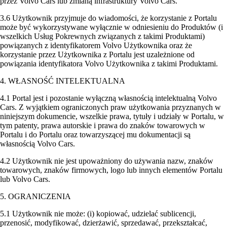
przez Volvo Cars lub zmianą infrastruktury Volvo Cars.
3.6 Użytkownik przyjmuje do wiadomości, że korzystanie z Portalu
może być wykorzystywane wyłącznie w odniesieniu do Produktów (i
wszelkich Usług Pokrewnych związanych z takimi Produktami)
powiązanych z identyfikatorem Volvo Użytkownika oraz że
korzystanie przez Użytkownika z Portalu jest uzależnione od
powiązania identyfikatora Volvo Użytkownika z takimi Produktami.
4. WŁASNOŚĆ INTELEKTUALNA
4.1 Portal jest i pozostanie wyłączną własnością intelektualną Volvo
Cars. Z wyjątkiem ograniczonych praw użytkowania przyznanych w
niniejszym dokumencie, wszelkie prawa, tytuły i udziały w Portalu, w
tym patenty, prawa autorskie i prawa do znaków towarowych w
Portalu i do Portalu oraz towarzyszącej mu dokumentacji są
własnością Volvo Cars.
4.2 Użytkownik nie jest upoważniony do używania nazw, znaków
towarowych, znaków firmowych, logo lub innych elementów Portalu
lub Volvo Cars.
5. OGRANICZENIA
5.1 Użytkownik nie może: (i) kopiować, udzielać sublicencji,
przenosić, modyfikować, dzierżawić, sprzedawać, przekształcać,