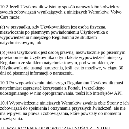
10.2 Jeżeli Użytkownik w istotny sposób naruszy którekolwiek ze
swoich zobowiązań wynikających z niniejszych Warunków, Volvo
Cars może:
(a) w przypadku, gdy Użytkownikiem jest osoba fizyczna,
niezwłocznie po pisemnym powiadomieniu Użytkownika o
wypowiedzeniu niniejszego Regulaminu ze skutkiem
natychmiastowym; lub
(b) jeżeli Użytkownik jest osobą prawną, niezwłocznie po pisemnym
powiadomieniu Użytkownika o tym fakcie wypowiedzieć niniejszy
Regulamin ze skutkiem natychmiastowym, pod warunkiem, że
Użytkownik nie usunął naruszenia, jeśli jest to możliwe, w ciągu 30
dni od pisemnej informacji o naruszeniu.
10.3 Po wypowiedzeniu niniejszego Regulaminu Użytkownik musi
natychmiast zaprzestać korzystania z Portalu i wszelkiego
udostępnianego w nim oprogramowania, treści lub interfejsów API.
10.4 Wypowiedzenie niniejszych Warunków zwalnia obie Strony z ich
zobowiązań do spełnienia i otrzymania przyszłych świadczeń, ale nie
ma wpływu na prawa i zobowiązania, które powstały do momentu
rozwiązania.
11. WYŁĄCZENIE ODPOWIEDZIALNOŚCI Z TYTUŁU