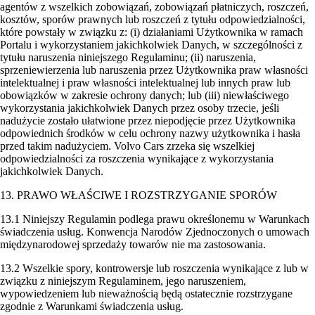
agentów z wszelkich zobowiązań, zobowiązań płatniczych, roszczeń,
kosztów, sporów prawnych lub roszczeń z tytułu odpowiedzialności,
które powstały w związku z: (i) działaniami Użytkownika w ramach
Portalu i wykorzystaniem jakichkolwiek Danych, w szczególności z
tytułu naruszenia niniejszego Regulaminu; (ii) naruszenia,
sprzeniewierzenia lub naruszenia przez Użytkownika praw własności
intelektualnej i praw własności intelektualnej lub innych praw lub
obowiązków w zakresie ochrony danych; lub (iii) niewłaściwego
wykorzystania jakichkolwiek Danych przez osoby trzecie, jeśli
nadużycie zostało ułatwione przez niepodjęcie przez Użytkownika
odpowiednich środków w celu ochrony nazwy użytkownika i hasła
przed takim nadużyciem. Volvo Cars zrzeka się wszelkiej
odpowiedzialności za roszczenia wynikające z wykorzystania
jakichkolwiek Danych.
13. PRAWO WŁAŚCIWE I ROZSTRZYGANIE SPORÓW
13.1 Niniejszy Regulamin podlega prawu określonemu w Warunkach
świadczenia usług. Konwencja Narodów Zjednoczonych o umowach
międzynarodowej sprzedaży towarów nie ma zastosowania.
13.2 Wszelkie spory, kontrowersje lub roszczenia wynikające z lub w
związku z niniejszym Regulaminem, jego naruszeniem,
wypowiedzeniem lub nieważnością będą ostatecznie rozstrzygane
zgodnie z Warunkami świadczenia usług.