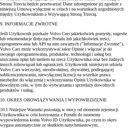
Strona Trzecia będzie przetwarzać Dane udostępnione jej zgodnie z
niniejszą Umową wyłącznie w celach i na warunkach uzgodnionych
między Użytkownikiem a Wzywającą Stroną Trzecią.
9. INFORMACJE ZWROTNE
Jeśli Użytkownik przekaże Volvo Cars jakiekolwiek pomysły, sugestie
lub rekomendacje dotyczące Portalu lub jakichkolwiek treści,
oprogramowania lub API na nim zawartych ("Informacje Zwrotne"),
Volvo Cars może wykorzystywać takie Opinie i włączać je do
swojego oprogramowania, produktów, technologii i usług bez
uiszczania opłat lub tantiem na rzecz Użytkownika oraz bez żadnych
innych zobowiązań lub ograniczeń. Użytkownik niniejszym udziela
Volvo Cars wieczystej, nieodwołalnej, zbywalnej, podlegającej
sublicencjonowaniu, niewyłącznej licencji na wszelkie prawa
niezbędne do włączenia i wykorzystania Opinii Użytkownika w
dowolnym celu, w tym do wytwarzania i sprzedaży dowolnych
produktów i usług.
10. OKRES OBOWIĄZYWANIA I WYPOWIEDZENIE
10.1 Niniejsze Warunki pozostają w mocy od momentu rejestracji
Użytkownika w celu korzystania z Portalu do momentu
wypowiedzenia konta Volvo ID Użytkownika, po czym to okres
wygasa automatycznie ze skutkiem natychmiastowym.