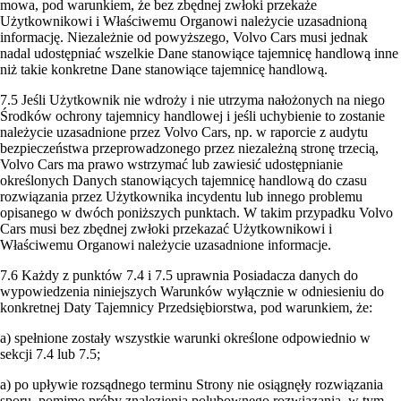
mowa, pod warunkiem, że bez zbędnej zwłoki przekaże
Użytkownikowi i Właściwemu Organowi należycie uzasadnioną
informację. Niezależnie od powyższego, Volvo Cars musi jednak
nadal udostępniać wszelkie Dane stanowiące tajemnicę handlową inne
niż takie konkretne Dane stanowiące tajemnicę handlową.
7.5 Jeśli Użytkownik nie wdroży i nie utrzyma nałożonych na niego
Środków ochrony tajemnicy handlowej i jeśli uchybienie to zostanie
należycie uzasadnione przez Volvo Cars, np. w raporcie z audytu
bezpieczeństwa przeprowadzonego przez niezależną stronę trzecią,
Volvo Cars ma prawo wstrzymać lub zawiesić udostępnianie
określonych Danych stanowiących tajemnicę handlową do czasu
rozwiązania przez Użytkownika incydentu lub innego problemu
opisanego w dwóch poniższych punktach. W takim przypadku Volvo
Cars musi bez zbędnej zwłoki przekazać Użytkownikowi i
Właściwemu Organowi należycie uzasadnione informacje.
7.6 Każdy z punktów 7.4 i 7.5 uprawnia Posiadacza danych do
wypowiedzenia niniejszych Warunków wyłącznie w odniesieniu do
konkretnej Daty Tajemnicy Przedsiębiorstwa, pod warunkiem, że:
a) spełnione zostały wszystkie warunki określone odpowiednio w
sekcji 7.4 lub 7.5;
a) po upływie rozsądnego terminu Strony nie osiągnęły rozwiązania
sporu, pomimo próby znalezienia polubownego rozwiązania, w tym