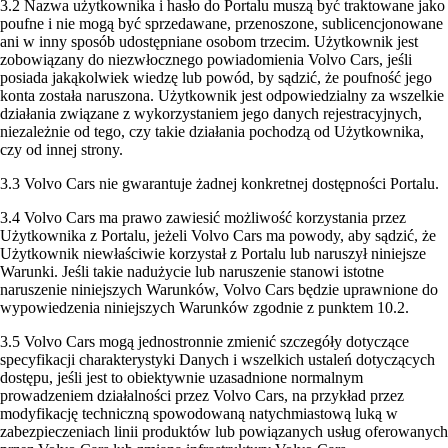
3.2 Nazwa użytkownika i hasło do Portalu muszą być traktowane jako
poufne i nie mogą być sprzedawane, przenoszone, sublicencjonowane
ani w inny sposób udostępniane osobom trzecim. Użytkownik jest
zobowiązany do niezwłocznego powiadomienia Volvo Cars, jeśli
posiada jakąkolwiek wiedzę lub powód, by sądzić, że poufność jego
konta została naruszona. Użytkownik jest odpowiedzialny za wszelkie
działania związane z wykorzystaniem jego danych rejestracyjnych,
niezależnie od tego, czy takie działania pochodzą od Użytkownika,
czy od innej strony.
3.3 Volvo Cars nie gwarantuje żadnej konkretnej dostępności Portalu.
3.4 Volvo Cars ma prawo zawiesić możliwość korzystania przez
Użytkownika z Portalu, jeżeli Volvo Cars ma powody, aby sądzić, że
Użytkownik niewłaściwie korzystał z Portalu lub naruszył niniejsze
Warunki. Jeśli takie nadużycie lub naruszenie stanowi istotne
naruszenie niniejszych Warunków, Volvo Cars będzie uprawnione do
wypowiedzenia niniejszych Warunków zgodnie z punktem 10.2.
3.5 Volvo Cars mogą jednostronnie zmienić szczegóły dotyczące
specyfikacji charakterystyki Danych i wszelkich ustaleń dotyczących
dostępu, jeśli jest to obiektywnie uzasadnione normalnym
prowadzeniem działalności przez Volvo Cars, na przykład przez
modyfikację techniczną spowodowaną natychmiastową luką w
zabezpieczeniach linii produktów lub powiązanych usług oferowanych