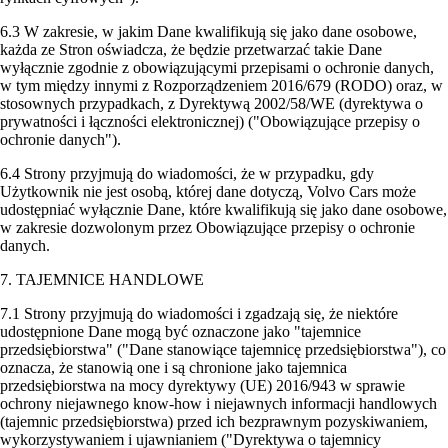
6.3 W zakresie, w jakim Dane kwalifikują się jako dane osobowe,
każda ze Stron oświadcza, że będzie przetwarzać takie Dane
wyłącznie zgodnie z obowiązującymi przepisami o ochronie danych,
w tym między innymi z Rozporządzeniem 2016/679 (RODO) oraz, w
stosownych przypadkach, z Dyrektywą 2002/58/WE (dyrektywa o
prywatności i łączności elektronicznej) ("Obowiązujące przepisy o
ochronie danych").
6.4 Strony przyjmują do wiadomości, że w przypadku, gdy
Użytkownik nie jest osobą, której dane dotyczą, Volvo Cars może
udostępniać wyłącznie Dane, które kwalifikują się jako dane osobowe,
w zakresie dozwolonym przez Obowiązujące przepisy o ochronie
danych.
7. TAJEMNICE HANDLOWE
7.1 Strony przyjmują do wiadomości i zgadzają się, że niektóre
udostępnione Dane mogą być oznaczone jako "tajemnice
przedsiębiorstwa" ("Dane stanowiące tajemnicę przedsiębiorstwa"), co
oznacza, że stanowią one i są chronione jako tajemnica
przedsiębiorstwa na mocy dyrektywy (UE) 2016/943 w sprawie
ochrony niejawnego know-how i niejawnych informacji handlowych
(tajemnic przedsiębiorstwa) przed ich bezprawnym pozyskiwaniem,
wykorzystywaniem i ujawnianiem ("Dyrektywa o tajemnicy