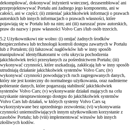
dekompilować, dokonywać inżynierii wstecznej, dezasemblować ani
przeprojektowywać Portalu ani żadnego jego komponentu, ani w
całości, ani w części; (ii) zmieniać jakichkolwiek informacji o prawach
autorskich lub innych informacjach o prawach własności, które
pojawiają się w Portalu lub na nim; ani (iii) naruszać praw autorskich,
praw do nazwy i praw własności Volvo Cars i/lub osób trzecich.
5.2 Użytkownikowi nie wolno: (i) omijać żadnych środków
bezpieczeństwa lub technologii kontroli dostępu zawartych w Portalu
lub z Portalem; (ii) fałszować nagłówków lub w inny sposób
manipulować identyfikatorami w celu ukrycia pochodzenia
jakichkolwiek treści przesyłanych za pośrednictwem Portalu; (iii)
wykonywać czynności, które uszkadzają, zakłócają lub w inny sposób
utrudniają działanie jakichkolwiek systemów Volvo Cars; (iv)
wykonywać czynności powodujących ruch zagregowanych danych,
który nie jest konieczny do normalnego użytkowania, oraz nadmierne
pobieranie danych, które pogarszają stabilność jakichkolwiek
systemów Volvo Cars; (v) wykonywanie działań mających na celu
uzyskanie nieuprawnionego dostępu do jakichkolwiek systemów
Volvo Cars lub działań, w których systemy Volvo Cars są
wykorzystywane bez uprzedniego zezwolenia; (vi) wykonywania
czynności uniemożliwiających innym użytkownikom korzystanie z
zasobów Portalu; lub (viii) implementować wirusów lub innych
złośliwych kodów.