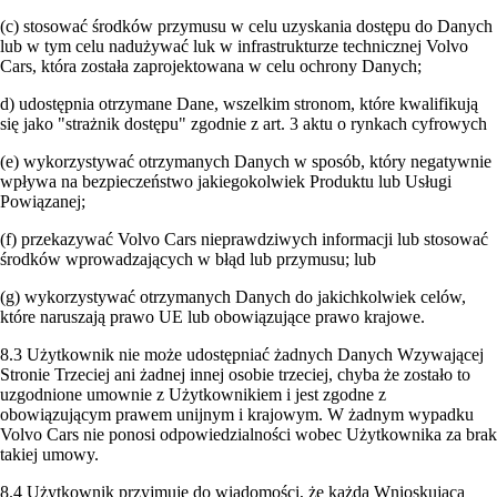
(c) stosować środków przymusu w celu uzyskania dostępu do Danych
lub w tym celu nadużywać luk w infrastrukturze technicznej Volvo
Cars, która została zaprojektowana w celu ochrony Danych;
d) udostępnia otrzymane Dane, wszelkim stronom, które kwalifikują
się jako "strażnik dostępu" zgodnie z art. 3 aktu o rynkach cyfrowych
(e) wykorzystywać otrzymanych Danych w sposób, który negatywnie
wpływa na bezpieczeństwo jakiegokolwiek Produktu lub Usługi
Powiązanej;
(f) przekazywać Volvo Cars nieprawdziwych informacji lub stosować
środków wprowadzających w błąd lub przymusu; lub
(g) wykorzystywać otrzymanych Danych do jakichkolwiek celów,
które naruszają prawo UE lub obowiązujące prawo krajowe.
8.3 Użytkownik nie może udostępniać żadnych Danych Wzywającej
Stronie Trzeciej ani żadnej innej osobie trzeciej, chyba że zostało to
uzgodnione umownie z Użytkownikiem i jest zgodne z
obowiązującym prawem unijnym i krajowym. W żadnym wypadku
Volvo Cars nie ponosi odpowiedzialności wobec Użytkownika za brak
takiej umowy.
8.4 Użytkownik przyjmuje do wiadomości, że każda Wnioskująca